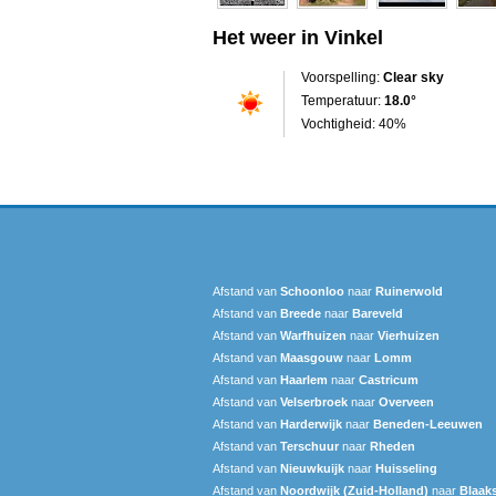
Het weer in Vinkel
Voorspelling:
Clear sky
Temperatuur:
18.0°
Vochtigheid: 40%
Afstand van
Schoonloo
naar
Ruinerwold
Afstand van
Breede
naar
Bareveld
Afstand van
Warfhuizen
naar
Vierhuizen
Afstand van
Maasgouw
naar
Lomm
Afstand van
Haarlem
naar
Castricum
Afstand van
Velserbroek
naar
Overveen
Afstand van
Harderwijk
naar
Beneden-Leeuwen
Afstand van
Terschuur
naar
Rheden
Afstand van
Nieuwkuijk
naar
Huisseling
Afstand van
Noordwijk (Zuid-Holland)
naar
Blaaks