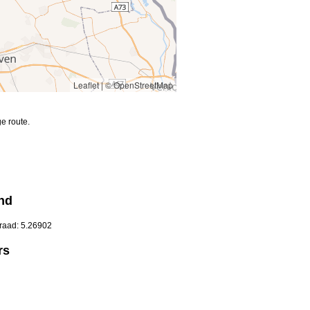
Leaflet
|
© OpenStreetMap
e route.
nd
graad: 5.26902
rs