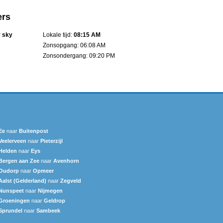
ers
r sky
Lokale tijd:
08:15 AM
Zonsopgang: 06:08 AM
Zonsondergang: 09:20 PM
Ee
naar
Buitenpost
Veelerveen
naar
Pieterzijl
Helden
naar
Eys
Bergen aan Zee
naar
Avenhorn
Oudorp
naar
Opmeer
Aalst (Gelderland)
naar
Zegveld
Nunspeet
naar
Nijmegen
Groeningen
naar
Geldrop
Sprundel
naar
Sambeek