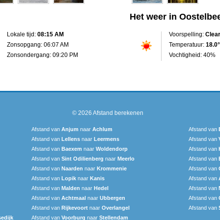
Het weer in Oostelbe
Lokale tijd:
08:15 AM
Voorspelling:
Clea
Zonsopgang: 06:07 AM
Temperatuur:
18.0°
Zonsondergang: 09:20 PM
Vochtigheid: 40%
© 2026
Afstand berekenen
Afstand van
Anjum
naar
Achlum
Afstand van
Afstand van
Lellens
naar
Leermens
Afstand van
Afstand van
Baexem
naar
Woldendorp
Afstand van
Afstand van
Sint Odilienberg
naar
Meerlo
Afstand van
Afstand van
Naarden
naar
Krommenie
Afstand van
Afstand van
Lopik
naar
Kanis
Afstand van
Afstand van
Malden
naar
Hedel
Afstand van
Afstand van
Achtmaal
naar
Ubbergen
Afstand van
Afstand van
Rijkevoort
naar
Overlangel
Afstand van
edijk
Afstand van
Voorburg
naar
Stellendam