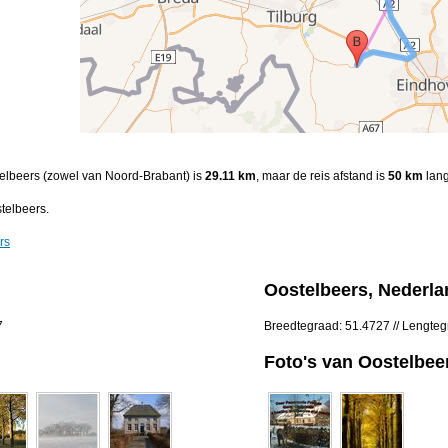
stelbeers (zowel van Noord-Brabant) is
29.11 km
, maar de reis afstand is
50 km
lang
telbeers.
rs
Oostelbeers, Nederla
7
Breedtegraad: 51.4727 // Lengte
Foto's van Oostelbee