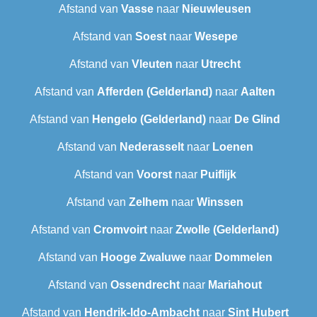
Afstand van
Vasse
naar
Nieuwleusen
Afstand van
Soest
naar
Wesepe
Afstand van
Vleuten
naar
Utrecht
Afstand van
Afferden (Gelderland)
naar
Aalten
Afstand van
Hengelo (Gelderland)
naar
De Glind
Afstand van
Nederasselt
naar
Loenen
Afstand van
Voorst
naar
Puiflijk
Afstand van
Zelhem
naar
Winssen
Afstand van
Cromvoirt
naar
Zwolle (Gelderland)
Afstand van
Hooge Zwaluwe
naar
Dommelen
Afstand van
Ossendrecht
naar
Mariahout
Afstand van
Hendrik-Ido-Ambacht
naar
Sint Hubert