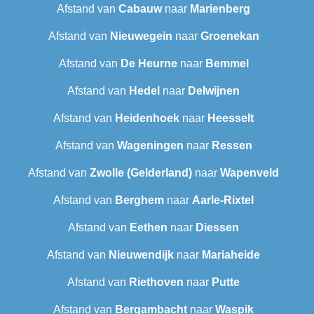
Afstand van
Cabauw
naar
Marienberg
Afstand van
Nieuwegein
naar
Groenekan
Afstand van
De Heurne
naar
Bemmel
Afstand van
Hedel
naar
Delwijnen
Afstand van
Heidenhoek
naar
Heesselt
Afstand van
Wageningen
naar
Ressen
Afstand van
Zwolle (Gelderland)
naar
Wapenveld
Afstand van
Berghem
naar
Aarle-Rixtel
Afstand van
Eethen
naar
Diessen
Afstand van
Nieuwendijk
naar
Mariaheide
Afstand van
Riethoven
naar
Putte
Afstand van
Bergambacht
naar
Waspik