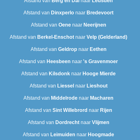
Afstand van
Berg en Dal
naar
Leusden
Afstand van
Dinxperlo
naar
Bredevoort
Afstand van
Oene
naar
Neerijnen
Afstand van
Berkel-Enschot
naar
Velp (Gelderland)
Afstand van
Geldrop
naar
Eethen
Afstand van
Heesbeen
naar
's Gravenmoer
Afstand van
Kilsdonk
naar
Hooge Mierde
Afstand van
Liessel
naar
Lieshout
Afstand van
Middelrode
naar
Macharen
Afstand van
Sint Willebrord
naar
Rijen
Afstand van
Dordrecht
naar
Vlijmen
Afstand van
Leimuiden
naar
Hoogmade