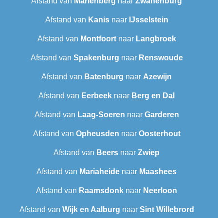
Afstand van
Marienberg
naar
Zwanenburg
Afstand van
Kanis
naar
IJsselstein
Afstand van
Montfoort
naar
Langbroek
Afstand van
Spakenburg
naar
Renswoude
Afstand van
Batenburg
naar
Azewijn
Afstand van
Eerbeek
naar
Berg en Dal
Afstand van
Laag-Soeren
naar
Garderen
Afstand van
Opheusden
naar
Oosterhout
Afstand van
Beers
naar
Zwiep
Afstand van
Mariaheide
naar
Maashees
Afstand van
Raamsdonk
naar
Neerloon
Afstand van
Wijk en Aalburg
naar
Sint Willebrord