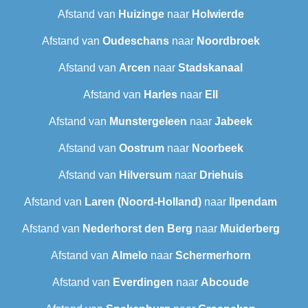
Afstand van
Huizinge
naar
Holwierde
Afstand van
Oudeschans
naar
Noordbroek
Afstand van
Arcen
naar
Stadskanaal
Afstand van
Harles
naar
Ell
Afstand van
Munstergeleen
naar
Jabeek
Afstand van
Oostrum
naar
Noorbeek
Afstand van
Hilversum
naar
Driehuis
Afstand van
Laren (Noord-Holland)
naar
Ilpendam
Afstand van
Nederhorst den Berg
naar
Muiderberg
Afstand van
Almelo
naar
Schermerhorn
Afstand van
Everdingen
naar
Abcoude