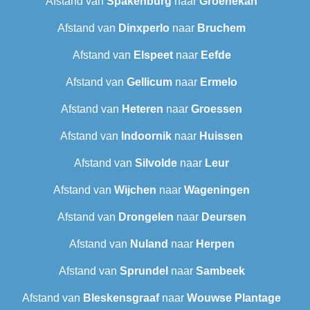
Afstand van
Spakenburg
naar
Groenekan
Afstand van
Dinxperlo
naar
Bruchem
Afstand van
Elspeet
naar
Eefde
Afstand van
Gellicum
naar
Ermelo
Afstand van
Heteren
naar
Groessen
Afstand van
Indoornik
naar
Huissen
Afstand van
Silvolde
naar
Leur
Afstand van
Wijchen
naar
Wageningen
Afstand van
Drongelen
naar
Deursen
Afstand van
Nuland
naar
Herpen
Afstand van
Sprundel
naar
Sambeek
Afstand van
Bleskensgraaf
naar
Wouwse Plantage