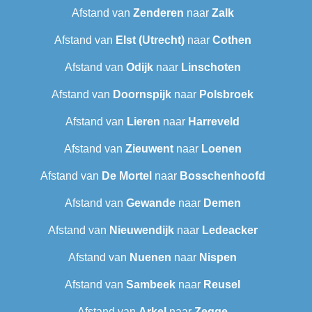
Afstand van
Zenderen
naar
Zalk
Afstand van
Elst (Utrecht)
naar
Cothen
Afstand van
Odijk
naar
Linschoten
Afstand van
Doornspijk
naar
Polsbroek
Afstand van
Lieren
naar
Harreveld
Afstand van
Zieuwent
naar
Loenen
Afstand van
De Mortel
naar
Bosschenhoofd
Afstand van
Gewande
naar
Demen
Afstand van
Nieuwendijk
naar
Ledeacker
Afstand van
Nuenen
naar
Nispen
Afstand van
Sambeek
naar
Reusel
Afstand van
Arkel
naar
Zegge