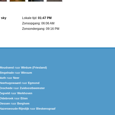
r sky
Lokale tijd:
01:47 PM
Zonsopgang: 06:06 AM
Zonsondergang: 09:16 PM
Woudsend
naar
Wirdum (Friesland)
Bingelrade
naar
Winsum
Nuth
naar
Neer
Heerhugowaard
naar
Egmond
Enschede
naar
Zuidoostbeemster
Zegveld
naar
Werkhoven
Oldebroek
naar
Etten
Diessen
naar
Berghem
Hazerswoude-Rijndijk
naar
Bleskensgraaf