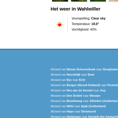
Het weer in Wahlwiller
Voorspelling:
Clear sky
Temperatuur:
18.0°
Vochtigheid: 40%
Afstand van
Nieuw-Schoonebeek
naar
Hooghalen
Afstand van
Noorddijk
naar
Ewer
Afstand van
Eys
naar
Echt
Afstand van
Bergen (Noord-Holland)
naar
Posterh
Afstand van
Nes aan de Amstel
naar
Jisp
Afstand van
Den Dolder
naar
Wesepe
Afstand van
Breedeweg
naar
Afferden (Gelderlan
Afstand van
Wehl
naar
Spijk (Gelderland)
Afstand van
Haps
naar
Dinteloord
Afstand van
Herkingen
naar
Hendrik-Ido-Ambach