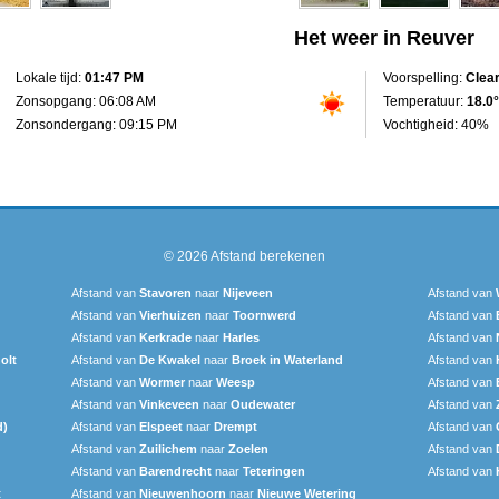
Het weer in Reuver
Lokale tijd:
01:47 PM
Voorspelling:
Clea
Zonsopgang: 06:08 AM
Temperatuur:
18.0°
Zonsondergang: 09:15 PM
Vochtigheid: 40%
© 2026
Afstand berekenen
Afstand van
Stavoren
naar
Nijeveen
Afstand van
Afstand van
Vierhuizen
naar
Toornwerd
Afstand van
Afstand van
Kerkrade
naar
Harles
Afstand van
olt
Afstand van
De Kwakel
naar
Broek in Waterland
Afstand van
Afstand van
Wormer
naar
Weesp
Afstand van
Afstand van
Vinkeveen
naar
Oudewater
Afstand van
d)
Afstand van
Elspeet
naar
Drempt
Afstand van
Afstand van
Zuilichem
naar
Zoelen
Afstand van
Afstand van
Barendrecht‎
naar
Teteringen
Afstand van
t
Afstand van
Nieuwenhoorn
naar
Nieuwe Wetering