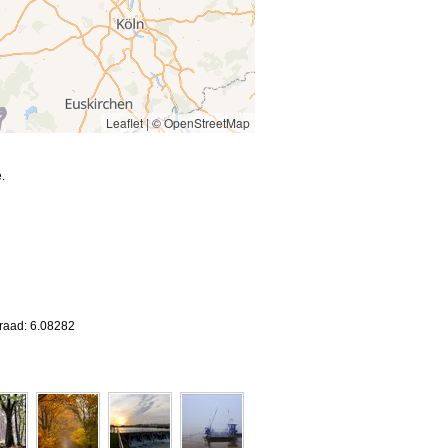
Leaflet
|
© OpenStreetMap
.
graad: 6.08282