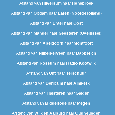
Afstand van
Hilversum
naar
Hensbroek
Afstand van
Obdam
naar
Laren (Noord-Holland)
Afstand van
Enter
naar
Oost
Afstand van
Mander
naar
Geesteren (Overijssel)
Afstand van
Apeldoorn
naar
Montfoort
Afstand van
Nijkerkerveen
naar
Babberich
Afstand van
Rossum
naar
Radio Kootwijk
Afstand van
Ulft
naar
Terschuur
Afstand van
Berlicum
naar
Almkerk
Afstand van
Halsteren
naar
Galder
Afstand van
Middelrode
naar
Megen
Afstand van
Wijk en Aalburg
naar
Oudheusden