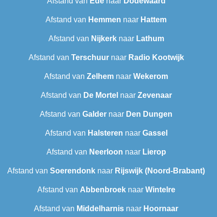
Afstand van
Ede
naar
Dodewaard
Afstand van
Hemmen
naar
Hattem
Afstand van
Nijkerk
naar
Lathum
Afstand van
Terschuur
naar
Radio Kootwijk
Afstand van
Zelhem
naar
Wekerom
Afstand van
De Mortel
naar
Zevenaar
Afstand van
Galder
naar
Den Dungen
Afstand van
Halsteren
naar
Gassel
Afstand van
Neerloon
naar
Lierop
Afstand van
Soerendonk
naar
Rijswijk (Noord-Brabant)
Afstand van
Abbenbroek
naar
Wintelre
Afstand van
Middelharnis
naar
Hoornaar