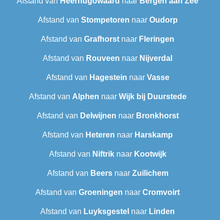
Afstand van
Heerhugowaard
naar
Bergen aan Zee
Afstand van
Stompetoren
naar
Oudorp
Afstand van
Grafhorst
naar
Fleringen
Afstand van
Rouveen
naar
Nijverdal
Afstand van
Hagestein
naar
Vasse
Afstand van
Alphen
naar
Wijk bij Duurstede
Afstand van
Delwijnen
naar
Bronkhorst
Afstand van
Heteren
naar
Harskamp
Afstand van
Niftrik
naar
Kootwijk
Afstand van
Beers
naar
Zuilichem
Afstand van
Groeningen
naar
Cromvoirt
Afstand van
Luyksgestel
naar
Linden