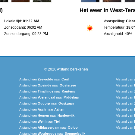
d)
Het weer in West-Ter
Lokale tijd:
01:22 AM
Voorspelling:
Clea
Zonsopgang: 06:02 AM
Temperatuur:
18.0°
Zonsondergang: 09:23 PM
Vochtigheid: 40%
© 2026
Afstand berekenen
Afstand van
Zeewolde
naar
Creil
Afstand van
Afstand van
Opeinde
naar
Oosterzee
Afstand van
Afstand van
Tinallinge
naar
Kantens
Afstand van
Afstand van
Voerendaal
naar
Middelaar
Afstand van
Afstand van
Oudorp
naar
Oostzaan
Afstand van
Afstand van
Asch
naar
Aalten
Afstand van
Afstand van
Hernen
naar
Harderwijk
Afstand van
Afstand van
Wehl
naar
Tiel
Afstand van
Afstand van
Alblasserdam
naar
Oploo
Afstand van
Afstand van
Woubrugge
naar
Sommelsdijk