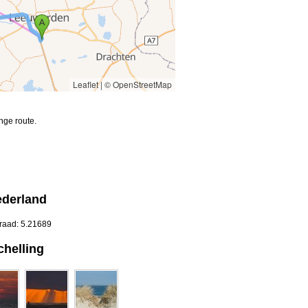
Leaflet
|
© OpenStreetMap
nge route.
ederland
graad: 5.21689
chelling