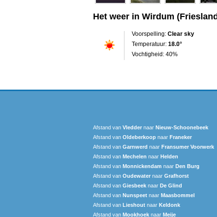
Het weer in Wirdum (Frieslan
Voorspelling:
Clear sky
Temperatuur:
18.0°
Vochtigheid: 40%
Afstand van
Vledder
naar
Nieuw-Schoonebeek
Afstand van
Oldeberkoop
naar
Franeker
Afstand van
Garnwerd
naar
Fransumer Voorwerk
Afstand van
Mechelen
naar
Helden
Afstand van
Monnickendam
naar
Den Burg
Afstand van
Oudewater
naar
Grafhorst
Afstand van
Giesbeek
naar
De Glind
Afstand van
Nunspeet
naar
Maasbommel
Afstand van
Lieshout
naar
Keldonk
Afstand van
Mookhoek
naar
Meije