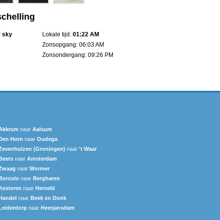
schelling
r sky
Lokale tijd:
01:22 AM
Zonsopgang: 06:03 AM
Zonsondergang: 09:26 PM
Akkrum
naar
Aalsum
Den Horn
naar
Oudega
Zevenhuizen (Groningen)
naar
't Waar
Beets
naar
Amsterdam
Zwaag
naar
Wormer
Borculo
naar
Bergharen
Kesteren
naar
Herveld
Handel
naar
Beek en Donk
Leiderdorp
naar
Heerjansdam