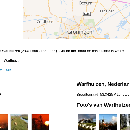
en Warfhuizen (zowel van Groningen) is
40.88 km
, maar de reis afstand is
49 km
lan
ar Warfhuizen.
fhuizen
Warfhuizen, Nederla
9
Breedtegraad: 53.3425 // Lengte
Foto's van Warfhuize