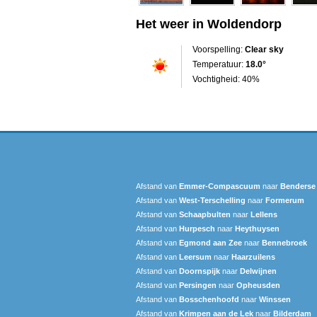
Het weer in Woldendorp
Voorspelling:
Clear sky
Temperatuur:
18.0°
Vochtigheid: 40%
Afstand van
Emmer-Compascuum
naar
Benderse
Afstand van
West-Terschelling
naar
Formerum
Afstand van
Schaapbulten
naar
Lellens
Afstand van
Hurpesch
naar
Heythuysen
Afstand van
Egmond aan Zee
naar
Bennebroek
Afstand van
Leersum
naar
Haarzuilens
Afstand van
Doornspijk
naar
Delwijnen
Afstand van
Persingen
naar
Opheusden
Afstand van
Bosschenhoofd
naar
Winssen
Afstand van
Krimpen aan de Lek
naar
Bilderdam