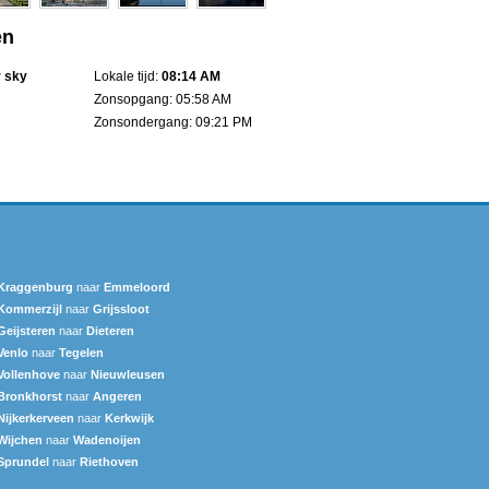
en
r sky
Lokale tijd:
08:14 AM
Zonsopgang: 05:58 AM
Zonsondergang: 09:21 PM
Kraggenburg
naar
Emmeloord
Kommerzijl
naar
Grijssloot
Geijsteren
naar
Dieteren
Venlo
naar
Tegelen
Vollenhove
naar
Nieuwleusen
Bronkhorst
naar
Angeren
Nijkerkerveen
naar
Kerkwijk
Wijchen
naar
Wadenoijen
Sprundel
naar
Riethoven