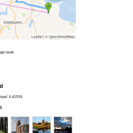
Leaflet
|
© OpenStreetMap
ge route.
nd
graad: 6.42559
n