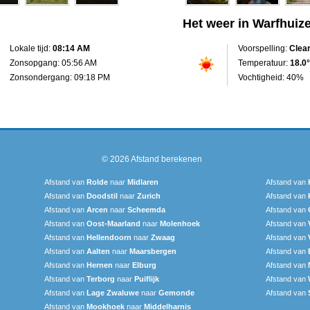
Het weer in Warfhuiz
Lokale tijd:
08:14 AM
Voorspelling:
Clea
Zonsopgang: 05:56 AM
Temperatuur:
18.0°
Zonsondergang: 09:18 PM
Vochtigheid: 40%
© 2026
Afstand berekenen
Afstand van
Rolde
naar
Midlaren
Afstand van
Afstand van
Doodstil
naar
Zurich
Afstand van
Afstand van
Arcen
naar
Scheemda
Afstand van
Afstand van
Oost-Maarland
naar
Molenhoek
Afstand van
Afstand van
Hellendoorn
naar
Zwaag
Afstand van
Afstand van
Aalten
naar
Maarsbergen
Afstand van
Afstand van
Hernen
naar
Elburg
Afstand van
Afstand van
Terborg
naar
Puiflijk
Afstand van
Afstand van
Lage Zwaluwe
naar
Gemonde
Afstand van
Afstand van
Mookhoek
naar
Middelharnis