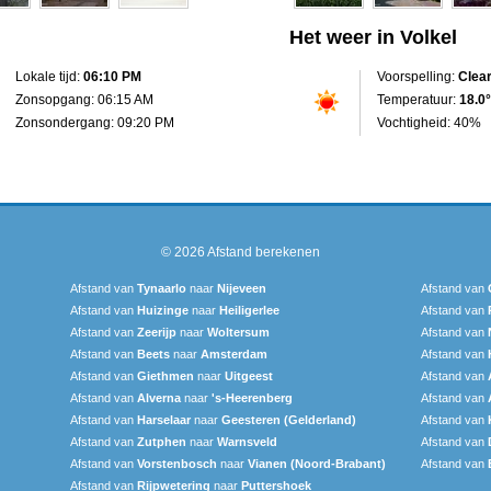
Het weer in Volkel
Lokale tijd:
06:10 PM
Voorspelling:
Clea
Zonsopgang: 06:15 AM
Temperatuur:
18.0°
Zonsondergang: 09:20 PM
Vochtigheid: 40%
© 2026
Afstand berekenen
Afstand van
Tynaarlo
naar
Nijeveen
Afstand van
Afstand van
Huizinge
naar
Heiligerlee
Afstand van
Afstand van
Zeerijp
naar
Woltersum
Afstand van
Afstand van
Beets
naar
Amsterdam
Afstand van
Afstand van
Giethmen
naar
Uitgeest
Afstand van
Afstand van
Alverna
naar
's-Heerenberg
Afstand van
Afstand van
Harselaar
naar
Geesteren (Gelderland)
Afstand van
Afstand van
Zutphen
naar
Warnsveld
Afstand van
Afstand van
Vorstenbosch
naar
Vianen (Noord-Brabant)
Afstand van
Afstand van
Rijpwetering
naar
Puttershoek