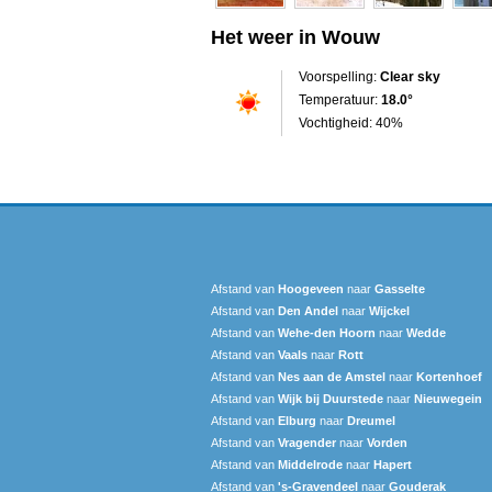
Het weer in Wouw
Voorspelling:
Clear sky
Temperatuur:
18.0°
Vochtigheid: 40%
Afstand van
Hoogeveen
naar
Gasselte
Afstand van
Den Andel
naar
Wijckel
Afstand van
Wehe-den Hoorn
naar
Wedde
Afstand van
Vaals
naar
Rott
Afstand van
Nes aan de Amstel
naar
Kortenhoef
Afstand van
Wijk bij Duurstede
naar
Nieuwegein
Afstand van
Elburg
naar
Dreumel
Afstand van
Vragender
naar
Vorden
Afstand van
Middelrode
naar
Hapert
Afstand van
's-Gravendeel
naar
Gouderak