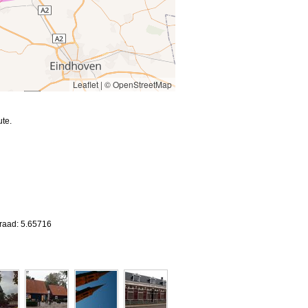
Leaflet
|
© OpenStreetMap
te.
graad: 5.65716