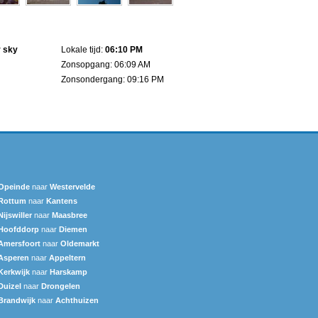
r sky
Lokale tijd:
06:10 PM
Zonsopgang: 06:09 AM
Zonsondergang: 09:16 PM
Opeinde
naar
Westervelde
Rottum
naar
Kantens
Nijswiller
naar
Maasbree
Hoofddorp
naar
Diemen
Amersfoort
naar
Oldemarkt
Asperen
naar
Appeltern
Kerkwijk
naar
Harskamp
Duizel
naar
Drongelen
Brandwijk
naar
Achthuizen