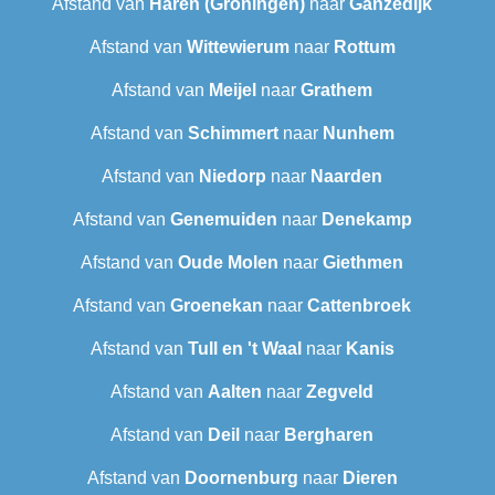
Afstand van
Haren (Groningen)
naar
Ganzedijk
Afstand van
Wittewierum
naar
Rottum
Afstand van
Meijel
naar
Grathem
Afstand van
Schimmert
naar
Nunhem
Afstand van
Niedorp
naar
Naarden
Afstand van
Genemuiden
naar
Denekamp
Afstand van
Oude Molen
naar
Giethmen
Afstand van
Groenekan
naar
Cattenbroek
Afstand van
Tull en 't Waal
naar
Kanis
Afstand van
Aalten
naar
Zegveld
Afstand van
Deil
naar
Bergharen
Afstand van
Doornenburg
naar
Dieren