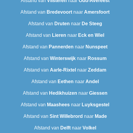
Afstand van
Vilsteren
naar
Oud-Avereest
Afstand van
Bredevoort
naar
Amersfoort
Afstand van
Druten
naar
De Steeg
Afstand van
Lieren
naar
Eck en Wiel
Afstand van
Pannerden
naar
Nunspeet
Afstand van
Winterswijk
naar
Rossum
Afstand van
Aarle-Rixtel
naar
Zeddam
Afstand van
Eethen
naar
Andel
Afstand van
Hedikhuizen
naar
Giessen
Afstand van
Maashees
naar
Luyksgestel
Afstand van
Sint Willebrord
naar
Made
Afstand van
Delft
naar
Volkel