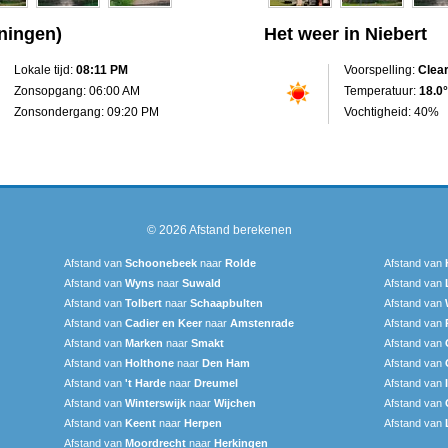
ningen)
Het weer in Niebert
Lokale tijd:
08:11 PM
Voorspelling:
Clea
Zonsopgang: 06:00 AM
Temperatuur:
18.0°
Zonsondergang: 09:20 PM
Vochtigheid: 40%
© 2026
Afstand berekenen
Afstand van
Schoonebeek
naar
Rolde
Afstand van
Afstand van
Wyns
naar
Suwald
Afstand van
Afstand van
Tolbert
naar
Schaapbulten
Afstand van
Afstand van
Cadier en Keer
naar
Amstenrade
Afstand van
Afstand van
Marken
naar
Smakt
Afstand van
Afstand van
Holthone
naar
Den Ham
Afstand van
Afstand van
't Harde
naar
Dreumel
Afstand van
Afstand van
Winterswijk
naar
Wijchen
Afstand van
Afstand van
Keent
naar
Herpen
Afstand van
Afstand van
Moordrecht
naar
Herkingen