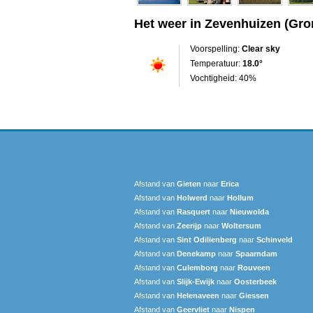
Het weer in Zevenhuizen (Gro
Voorspelling:
Clear sky
Temperatuur:
18.0°
Vochtigheid: 40%
Afstand van
Gieten
naar
Erica
Afstand van
Holwerd
naar
Hollum
Afstand van
Rasquert
naar
Nieuwolda
Afstand van
Zeerijp
naar
Woltersum
Afstand van
Sint Odilienberg
naar
Schinveld
Afstand van
Denekamp
naar
Spaarndam
Afstand van
Culemborg
naar
Rouveen
Afstand van
Slijk-Ewijk
naar
Oosterbeek
Afstand van
Helenaveen
naar
Giessen
Afstand van
Geervliet
naar
Nispen