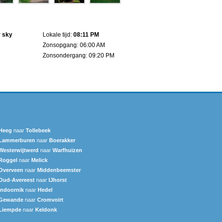
r sky
Lokale tijd:
08:11 PM
Zonsopgang: 06:00 AM
Zonsondergang: 09:20 PM
Heeg
naar
Tollebeek
Lammerburen
naar
Boerakker
Westerwijtwerd
naar
Warfhuizen
Roggel
naar
Melick
Overveen
naar
Middenbeemster
Oud-Avereest
naar
IJhorst
Indoornik
naar
Hedel
Gewande
naar
Cromvoirt
Liempde
naar
Keldonk