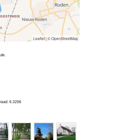
Leaflet
|
© OpenStreetMap
ute.
raad: 6.3206