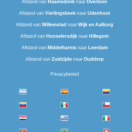
Afstand van
Raamsdonk
naar
Overloon
Afstand van
Vierlingsbeek
naar
Udenhout
Afstand van
Willemstad
naar
Wijk en Aalburg
Afstand van
Honselersdijk
naar
Hillegom
Afstand van
Middelharnis
naar
Leerdam
Afstand van
Zuidzijde
naar
Ouddorp
Privacybeleid