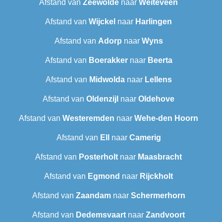
Afstand van
Zeewolde
naar
Weiteveen
Afstand van
Wijckel
naar
Harlingen
Afstand van
Adorp
naar
Wyns
Afstand van
Boerakker
naar
Beerta
Afstand van
Midwolda
naar
Lellens
Afstand van
Oldenzijl
naar
Oldehove
Afstand van
Westeremden
naar
Wehe-den Hoorn
Afstand van
Ell
naar
Camerig
Afstand van
Posterholt
naar
Maasbracht
Afstand van
Egmond
naar
Rijckholt
Afstand van
Zaandam
naar
Schermerhorn
Afstand van
Dedemsvaart
naar
Zandvoort