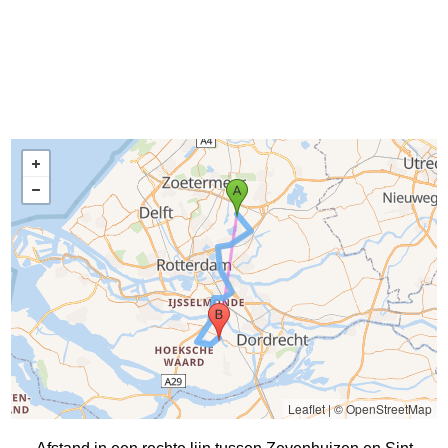
Leaflet
|
© OpenStreetMap