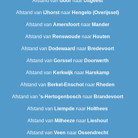
Afstand van
Goor
naar
Uitgeest
Afstand van
IJhorst
naar
Hengelo (Overijssel)
Afstand van
Amersfoort
naar
Mander
Afstand van
Renswoude
naar
Houten
Afstand van
Dodewaard
naar
Bredevoort
Afstand van
Gorssel
naar
Doorwerth
Afstand van
Kerkwijk
naar
Harskamp
Afstand van
Berkel-Enschot
naar
Rheden
Afstand van
's-Hertogenbosch
naar
Brandevoort
Afstand van
Liempde
naar
Holthees
Afstand van
Milheeze
naar
Lieshout
Afstand van
Veen
naar
Ossendrecht