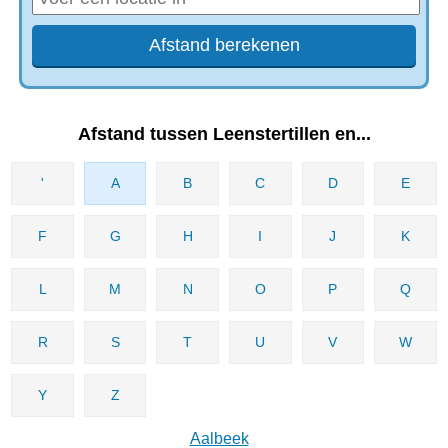
Afstand tussen Leenstertillen‎ en...
'
A
B
C
D
E
F
G
H
I
J
K
L
M
N
O
P
Q
R
S
T
U
V
W
Y
Z
Aalbeek