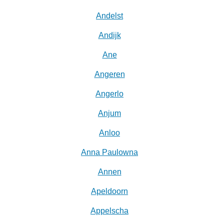
Andelst
Andijk
Ane
Angeren
Angerlo
Anjum
Anloo
Anna Paulowna
Annen
Apeldoorn
Appelscha