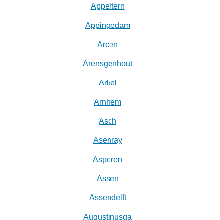
Appeltern
Appingedam
Arcen
Arensgenhout
Arkel
Arnhem
Asch
Asenray
Asperen
Assen
Assendelft
Augustinusga