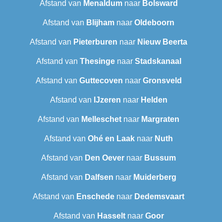
Afstand van
Menaldum
naar
Bolsward‎
Afstand van
Blijham
naar
Oldeboorn
Afstand van
Pieterburen
naar
Nieuw Beerta
Afstand van
Thesinge
naar
Stadskanaal
Afstand van
Guttecoven
naar
Gronsveld
Afstand van
IJzeren
naar
Helden
Afstand van
Melleschet
naar
Margraten
Afstand van
Ohé en Laak
naar
Nuth
Afstand van
Den Oever
naar
Bussum
Afstand van
Dalfsen
naar
Muiderberg
Afstand van
Enschede
naar
Dedemsvaart
Afstand van
Hasselt
naar
Goor