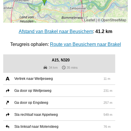
Leaflet
|
© OpenStreetMap
Afstand van Brakel naar Beusichem
:
41.2 km
Terugreis ophalen:
Route van Beusichem naar Brakel
A15, N320
34 km
35 mins
Vertrek naar Weitjesweg
11 m
Ga door op Weitjesweg
231 m
Ga door op Engsteeg
257 m
Sla rechtsaf naar Appelweg
549 m
Sla linksaf naar Molensteeg
76 m