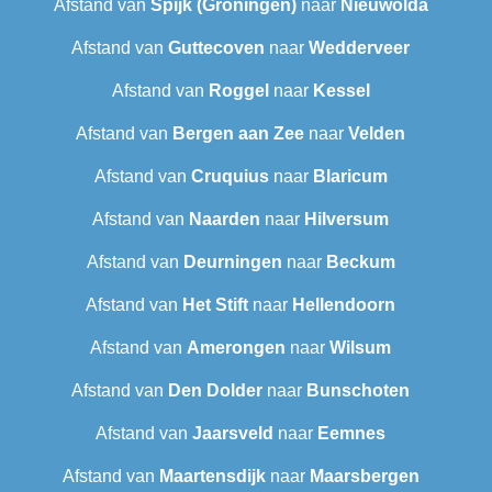
Afstand van
Spijk (Groningen)
naar
Nieuwolda
Afstand van
Guttecoven
naar
Wedderveer
Afstand van
Roggel
naar
Kessel
Afstand van
Bergen aan Zee
naar
Velden
Afstand van
Cruquius
naar
Blaricum
Afstand van
Naarden
naar
Hilversum
Afstand van
Deurningen
naar
Beckum
Afstand van
Het Stift
naar
Hellendoorn
Afstand van
Amerongen
naar
Wilsum
Afstand van
Den Dolder
naar
Bunschoten
Afstand van
Jaarsveld
naar
Eemnes
Afstand van
Maartensdijk
naar
Maarsbergen