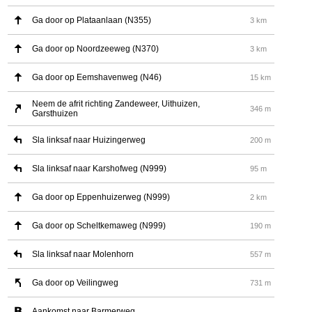
Ga door op Plataanlaan (N355)
3 km
Ga door op Noordzeeweg (N370)
3 km
Ga door op Eemshavenweg (N46)
15 km
Neem de afrit richting Zandeweer, Uithuizen,
346 m
Garsthuizen
Sla linksaf naar Huizingerweg
200 m
Sla linksaf naar Karshofweg (N999)
95 m
Ga door op Eppenhuizerweg (N999)
2 km
Ga door op Scheltkemaweg (N999)
190 m
Sla linksaf naar Molenhorn
557 m
Ga door op Veilingweg
731 m
Aankomst naar Barmerweg