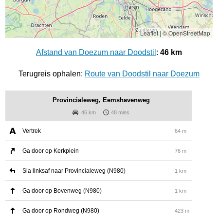
Leaflet
|
© OpenStreetMap
Afstand van Doezum naar Doodstil
:
46 km
Terugreis ophalen:
Route van Doodstil naar Doezum
Provincialeweg, Eemshavenweg
46 km
48 mins
Vertrek
64 m
Ga door op Kerkplein
76 m
Sla linksaf naar Provincialeweg (N980)
1 km
Ga door op Bovenweg (N980)
1 km
Ga door op Rondweg (N980)
423 m