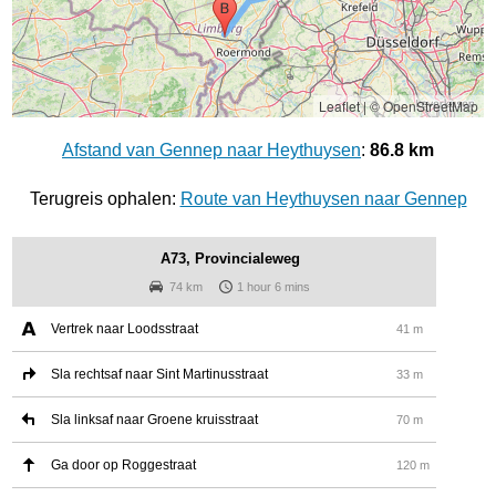
Leaflet
|
© OpenStreetMap
Afstand van Gennep naar Heythuysen
:
86.8 km
Terugreis ophalen:
Route van Heythuysen naar Gennep
A73, Provincialeweg
74 km
1 hour 6 mins
Vertrek naar Loodsstraat
41 m
Sla rechtsaf naar Sint Martinusstraat
33 m
Sla linksaf naar Groene kruisstraat
70 m
Ga door op Roggestraat
120 m