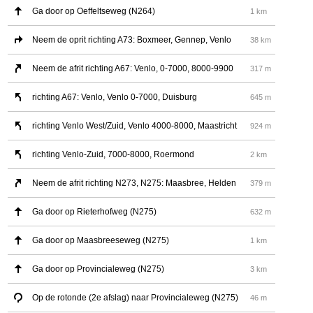
Ga door op Oeffeltseweg (N264)
1 km
Neem de oprit richting A73: Boxmeer, Gennep, Venlo
38 km
Neem de afrit richting A67: Venlo, 0-7000, 8000-9900
317 m
richting A67: Venlo, Venlo 0-7000, Duisburg
645 m
richting Venlo West/Zuid, Venlo 4000-8000, Maastricht
924 m
richting Venlo-Zuid, 7000-8000, Roermond
2 km
Neem de afrit richting N273, N275: Maasbree, Helden
379 m
Ga door op Rieterhofweg (N275)
632 m
Ga door op Maasbreeseweg (N275)
1 km
Ga door op Provincialeweg (N275)
3 km
Op de rotonde (2e afslag) naar Provincialeweg (N275)
46 m