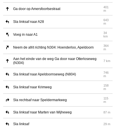
401
Ga door op Amersfoortsestraat
m
643
Sla linksaf naar A28
m
34
Voeg in naar A1
km
364
Neem de afrit richting N304: Hoenderloo, Apeldoorn
m
Aan het einde van de weg Ga door naar Otterloseweg
7 km
(N304)
746
Sla linksaf naar Apeldoornseweg (N804)
m
158
Sla linksaf naar Krimweg
m
115
Sla rechtsaf naar Speldermarkweg
m
Sla linksaf naar Marten van Wijheweg
87 m
Sla linksaf
29 m