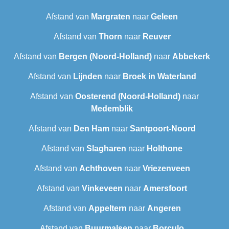
Afstand van
Margraten
naar
Geleen
Afstand van
Thorn
naar
Reuver
Afstand van
Bergen (Noord-Holland)
naar
Abbekerk
Afstand van
Lijnden
naar
Broek in Waterland
Afstand van
Oosterend (Noord-Holland)
naar
Medemblik
Afstand van
Den Ham
naar
Santpoort-Noord
Afstand van
Slagharen
naar
Holthone
Afstand van
Achthoven
naar
Vriezenveen
Afstand van
Vinkeveen
naar
Amersfoort
Afstand van
Appeltern
naar
Angeren
Afstand van
Buurmalsen
naar
Borculo