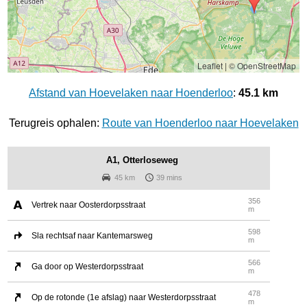
Leaflet
|
© OpenStreetMap
Afstand van Hoevelaken naar Hoenderloo
:
45.1 km
Terugreis ophalen:
Route van Hoenderloo naar Hoevelaken
A1, Otterloseweg
45 km
39 mins
356
Vertrek naar Oosterdorpsstraat
m
598
Sla rechtsaf naar Kantemarsweg
m
566
Ga door op Westerdorpsstraat
m
478
Op de rotonde (1e afslag) naar Westerdorpsstraat
m