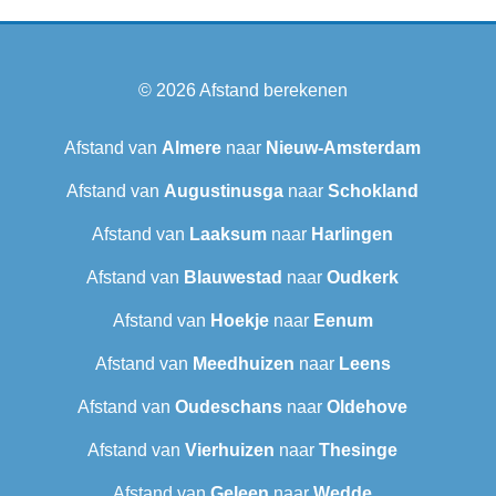
© 2026
Afstand berekenen
Afstand van
Almere
naar
Nieuw-Amsterdam
Afstand van
Augustinusga
naar
Schokland
Afstand van
Laaksum
naar
Harlingen
Afstand van
Blauwestad
naar
Oudkerk
Afstand van
Hoekje
naar
Eenum
Afstand van
Meedhuizen
naar
Leens
Afstand van
Oudeschans
naar
Oldehove
Afstand van
Vierhuizen
naar
Thesinge
Afstand van
Geleen
naar
Wedde