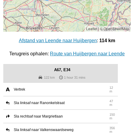
Leaflet
|
© OpenStreetMap
Afstand van Leende naar Huijbergen
:
114 km
Terugreis ophalen:
Route van Huijbergen naar Leende
A67, E34
122 km
1 hour 31 mins
12
Vertrek
m
47
Sla linksaf naar Ranonkelstraat
m
150
Sla rechtsaf naar Margrietlaan
m
356
Sla linksaf naar Valkenswaardseweg
m