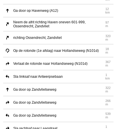
12
Ga door op Havenweg (A12)
km
Neem de afrit richting Haven oneven 601-999,
97
Ossendrecht, Zandvliet
m
320
richting Ossendrecht, Zandvliet
m
18
Op de rotonde (1e afslag) naar Hollandseweg (N101d)
m
367
Verlaat de rotonde naar Hollandseweg (N101d)
m
1
Sla linksaf naar Antwerpsebaan
km
322
Ga door op Zandvlietseweg
m
266
Ga door op Zandvlietseweg
m
539
Ga door op Zandvlietseweg
m
1
Sla rechtsaf naar Laagstraat