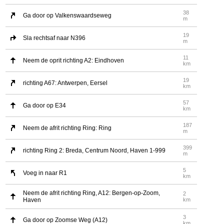
38
Ga door op Valkenswaardseweg
m
19
Sla rechtsaf naar N396
m
11
Neem de oprit richting A2: Eindhoven
km
19
richting A67: Antwerpen, Eersel
km
57
Ga door op E34
km
187
Neem de afrit richting Ring: Ring
m
399
richting Ring 2: Breda, Centrum Noord, Haven 1-999
m
5
Voeg in naar R1
km
Neem de afrit richting Ring, A12: Bergen-op-Zoom,
2
Haven
km
3
Ga door op Zoomse Weg (A12)
km