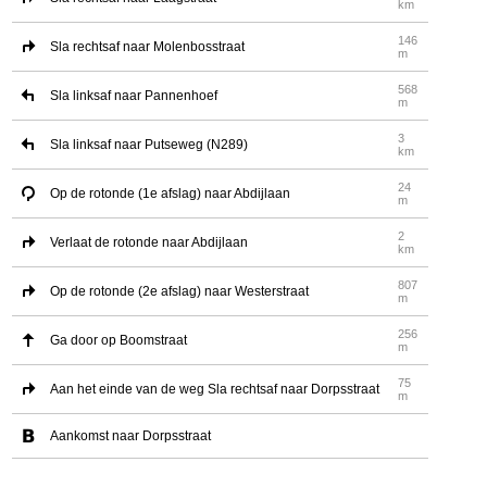
km
146
Sla rechtsaf naar Molenbosstraat
m
568
Sla linksaf naar Pannenhoef
m
3
Sla linksaf naar Putseweg (N289)
km
24
Op de rotonde (1e afslag) naar Abdijlaan
m
2
Verlaat de rotonde naar Abdijlaan
km
807
Op de rotonde (2e afslag) naar Westerstraat
m
256
Ga door op Boomstraat
m
75
Aan het einde van de weg Sla rechtsaf naar Dorpsstraat
m
Aankomst naar Dorpsstraat