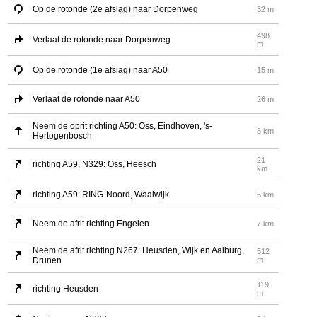
Op de rotonde (2e afslag) naar Dorpenweg
32 m
498
Verlaat de rotonde naar Dorpenweg
m
Op de rotonde (1e afslag) naar A50
15 m
Verlaat de rotonde naar A50
26 m
Neem de oprit richting A50: Oss, Eindhoven, 's-
8 km
Hertogenbosch
21
richting A59, N329: Oss, Heesch
km
richting A59: RING-Noord, Waalwijk
5 km
Neem de afrit richting Engelen
7 km
Neem de afrit richting N267: Heusden, Wijk en Aalburg,
512
Drunen
m
119
richting Heusden
m