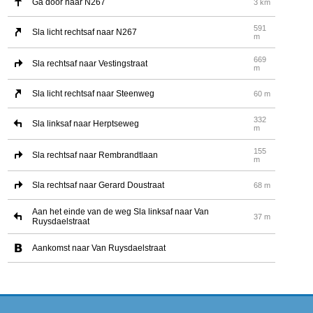
Ga door naar N267
3 km
591
Sla licht rechtsaf naar N267
m
669
Sla rechtsaf naar Vestingstraat
m
Sla licht rechtsaf naar Steenweg
60 m
332
Sla linksaf naar Herptseweg
m
155
Sla rechtsaf naar Rembrandtlaan
m
Sla rechtsaf naar Gerard Doustraat
68 m
Aan het einde van de weg Sla linksaf naar Van
37 m
Ruysdaelstraat
Aankomst naar Van Ruysdaelstraat