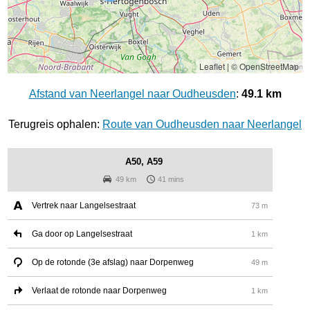
Leaflet
|
© OpenStreetMap
Afstand van Neerlangel naar Oudheusden
:
49.1 km
Terugreis ophalen:
Route van Oudheusden naar Neerlangel
A50, A59
49 km
41 mins
Vertrek naar Langelsestraat
73 m
Ga door op Langelsestraat
1 km
Op de rotonde (3e afslag) naar Dorpenweg
49 m
Verlaat de rotonde naar Dorpenweg
1 km