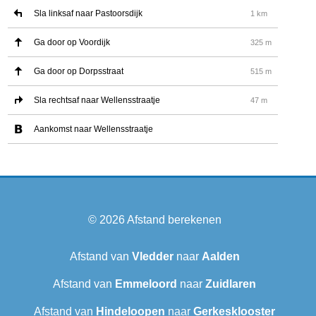
Sla linksaf naar Pastoorsdijk
1 km
Ga door op Voordijk
325 m
Ga door op Dorpsstraat
515 m
Sla rechtsaf naar Wellensstraatje
47 m
Aankomst naar Wellensstraatje
© 2026
Afstand berekenen
Afstand van
Vledder
naar
Aalden
Afstand van
Emmeloord
naar
Zuidlaren
Afstand van
Hindeloopen
naar
Gerkesklooster