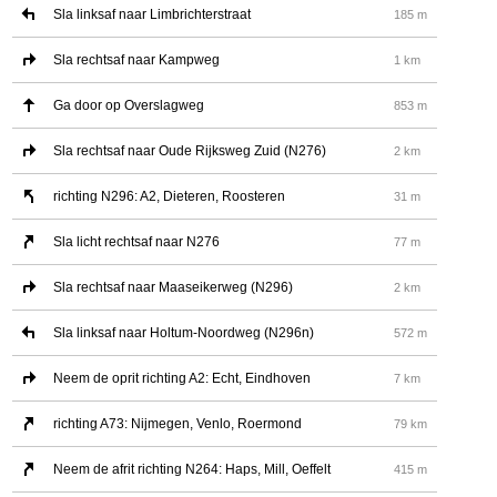
Sla linksaf naar Limbrichterstraat
185 m
Sla rechtsaf naar Kampweg
1 km
Ga door op Overslagweg
853 m
Sla rechtsaf naar Oude Rijksweg Zuid (N276)
2 km
richting N296: A2, Dieteren, Roosteren
31 m
Sla licht rechtsaf naar N276
77 m
Sla rechtsaf naar Maaseikerweg (N296)
2 km
Sla linksaf naar Holtum-Noordweg (N296n)
572 m
Neem de oprit richting A2: Echt, Eindhoven
7 km
richting A73: Nijmegen, Venlo, Roermond
79 km
Neem de afrit richting N264: Haps, Mill, Oeffelt
415 m