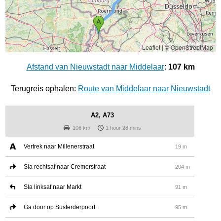
Leaflet
|
© OpenStreetMap
Afstand van Nieuwstadt naar Middelaar
:
107 km
Terugreis ophalen:
Route van Middelaar naar Nieuwstadt
A2, A73
106 km
1 hour 28 mins
Vertrek naar Millenerstraat
19 m
Sla rechtsaf naar Cremerstraat
204 m
Sla linksaf naar Markt
91 m
Ga door op Susterderpoort
95 m