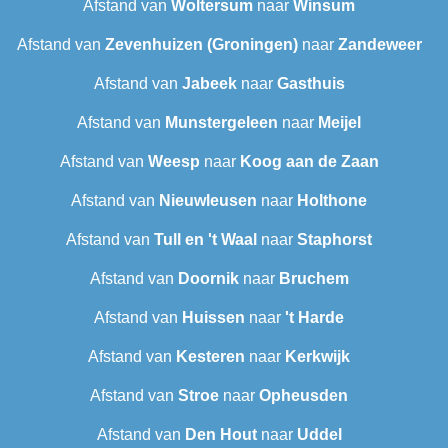
Afstand van
Woltersum
naar
Winsum
Afstand van
Zevenhuizen (Groningen)
naar
Zandeweer
Afstand van
Jabeek
naar
Gasthuis
Afstand van
Munstergeleen
naar
Meijel
Afstand van
Weesp
naar
Koog aan de Zaan
Afstand van
Nieuwleusen
naar
Holthone
Afstand van
Tull en 't Waal
naar
Staphorst
Afstand van
Doornik
naar
Bruchem
Afstand van
Huissen
naar
't Harde
Afstand van
Kesteren
naar
Kerkwijk
Afstand van
Stroe
naar
Opheusden
Afstand van
Den Hout
naar
Uddel