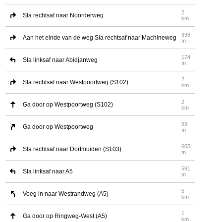
2
Sla rechtsaf naar Noorderweg
km
396
Aan het einde van de weg Sla rechtsaf naar Machineweg
m
174
Sla linksaf naar Abidjanweg
m
2
Sla rechtsaf naar Westpoortweg (S102)
km
2
Ga door op Westpoortweg (S102)
km
59
Ga door op Westpoortweg
m
605
Sla rechtsaf naar Dortmuiden (S103)
m
591
Sla linksaf naar A5
m
5
Voeg in naar Westrandweg (A5)
km
1
Ga door op Ringweg-West (A5)
km