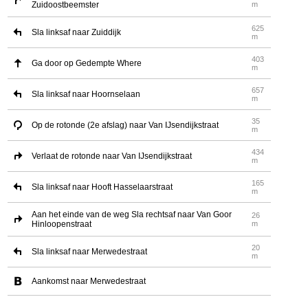
Zuidoostbeemster
m
625
Sla linksaf naar Zuiddijk
m
403
Ga door op Gedempte Where
m
657
Sla linksaf naar Hoornselaan
m
35
Op de rotonde (2e afslag) naar Van IJsendijkstraat
m
434
Verlaat de rotonde naar Van IJsendijkstraat
m
165
Sla linksaf naar Hooft Hasselaarstraat
m
Aan het einde van de weg Sla rechtsaf naar Van Goor
26
Hinloopenstraat
m
20
Sla linksaf naar Merwedestraat
m
Aankomst naar Merwedestraat