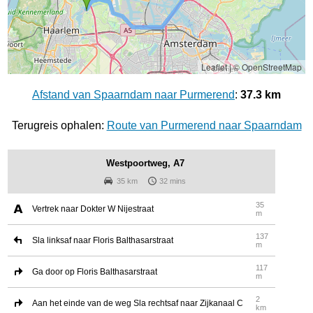
Leaflet
|
© OpenStreetMap
Afstand van Spaarndam naar Purmerend
:
37.3 km
Terugreis ophalen:
Route van Purmerend naar Spaarndam
Westpoortweg, A7
35 km
32 mins
35
Vertrek naar Dokter W Nijestraat
m
137
Sla linksaf naar Floris Balthasarstraat
m
117
Ga door op Floris Balthasarstraat
m
2
Aan het einde van de weg Sla rechtsaf naar Zijkanaal C
km