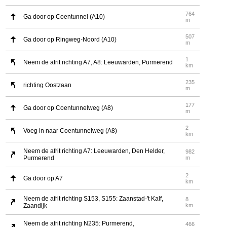
764
Ga door op Coentunnel (A10)
m
507
Ga door op Ringweg-Noord (A10)
m
1
Neem de afrit richting A7, A8: Leeuwarden, Purmerend
km
235
richting Oostzaan
m
177
Ga door op Coentunnelweg (A8)
m
2
Voeg in naar Coentunnelweg (A8)
km
Neem de afrit richting A7: Leeuwarden, Den Helder,
982
Purmerend
m
2
Ga door op A7
km
Neem de afrit richting S153, S155: Zaanstad-'t Kalf,
8
Zaandijk
km
Neem de afrit richting N235: Purmerend,
466