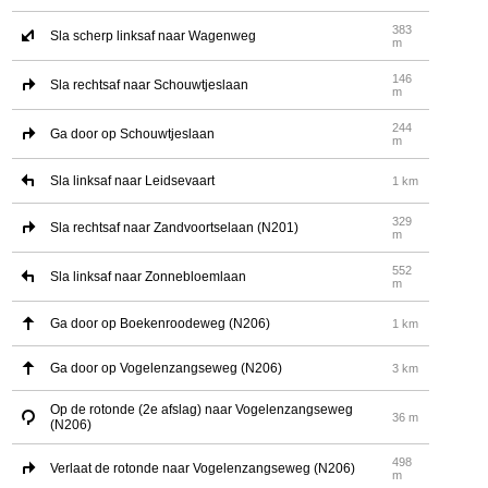
383
Sla scherp linksaf naar Wagenweg
m
146
Sla rechtsaf naar Schouwtjeslaan
m
244
Ga door op Schouwtjeslaan
m
Sla linksaf naar Leidsevaart
1 km
329
Sla rechtsaf naar Zandvoortselaan (N201)
m
552
Sla linksaf naar Zonnebloemlaan
m
Ga door op Boekenroodeweg (N206)
1 km
Ga door op Vogelenzangseweg (N206)
3 km
Op de rotonde (2e afslag) naar Vogelenzangseweg
36 m
(N206)
498
Verlaat de rotonde naar Vogelenzangseweg (N206)
m