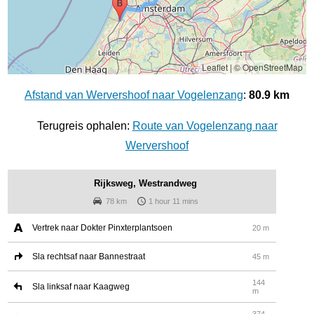
Leaflet
|
© OpenStreetMap
Afstand van Wervershoof naar Vogelenzang
:
80.9 km
Terugreis ophalen:
Route van Vogelenzang naar
Wervershoof
Rijksweg, Westrandweg
78 km
1 hour 11 mins
Vertrek naar Dokter Pinxterplantsoen
20 m
Sla rechtsaf naar Bannestraat
45 m
144
Sla linksaf naar Kaagweg
m
374