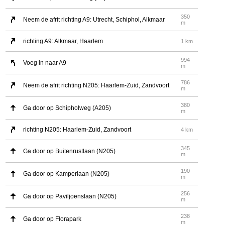
350
Neem de afrit richting A9: Utrecht, Schiphol, Alkmaar
m
richting A9: Alkmaar, Haarlem
1 km
994
Voeg in naar A9
m
786
Neem de afrit richting N205: Haarlem-Zuid, Zandvoort
m
380
Ga door op Schipholweg (A205)
m
richting N205: Haarlem-Zuid, Zandvoort
4 km
345
Ga door op Buitenrustlaan (N205)
m
190
Ga door op Kamperlaan (N205)
m
256
Ga door op Paviljoenslaan (N205)
m
238
Ga door op Florapark
m