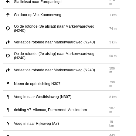
Sla linksaf naar Europasingel
m
Ga door op Vok Koomenweg
1 km
Op de rotonde (3e afslag) naar Markerwaardweg
74 m
(N240)
Verlaat de rotonde naar Markerwaardweg (N240)
3 km
Op de rotonde (2e afslag) naar Markerwaardweg
50 m
(N240)
306
Verlaat de rotonde naar Markerwaardweg (N240)
m
798
Neem de oprit richting N307
m
Voeg in naar Westfrisiaweg (N307)
8 km
907
richting A7: Alkmaar, Purmerend, Amsterdam
m
19
Voeg in naar Rijksweg (A7)
km
443