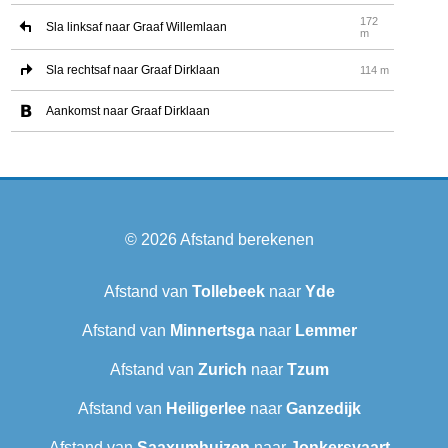
172
Sla linksaf naar Graaf Willemlaan
m
Sla rechtsaf naar Graaf Dirklaan
114 m
Aankomst naar Graaf Dirklaan
© 2026
Afstand berekenen
Afstand van
Tollebeek
naar
Yde
Afstand van
Minnertsga
naar
Lemmer
Afstand van
Zurich
naar
Tzum
Afstand van
Heiligerlee
naar
Ganzedijk
Afstand van
Saaxumhuizen
naar
Jonkersvaart