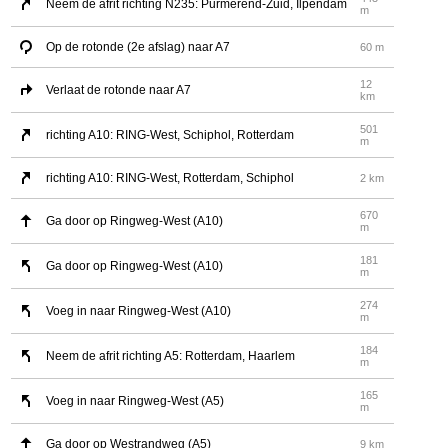
Neem de afrit richting N235: Purmerend-Zuid, Ilpendam
m
Op de rotonde (2e afslag) naar A7
60 m
12
Verlaat de rotonde naar A7
km
501
richting A10: RING-West, Schiphol, Rotterdam
m
richting A10: RING-West, Rotterdam, Schiphol
2 km
670
Ga door op Ringweg-West (A10)
m
181
Ga door op Ringweg-West (A10)
m
274
Voeg in naar Ringweg-West (A10)
m
184
Neem de afrit richting A5: Rotterdam, Haarlem
m
165
Voeg in naar Ringweg-West (A5)
m
Ga door op Westrandweg (A5)
9 km