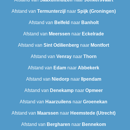
Afstand van
Termunterzijl
naar
Spijk (Groningen)
Afstand van
Belfeld
naar
Banholt
Afstand van
Meerssen
naar
Eckelrade
Afstand van
Sint Odilienberg
naar
Montfort
Afstand van
Venray
naar
Thorn
Afstand van
Edam
naar
Abbekerk
Afstand van
Niedorp
naar
Ilpendam
Afstand van
Denekamp
naar
Opmeer
Afstand van
Haarzuilens
naar
Groenekan
Afstand van
Maarssen
naar
Heemstede (Utrecht)
Afstand van
Bergharen
naar
Bennekom