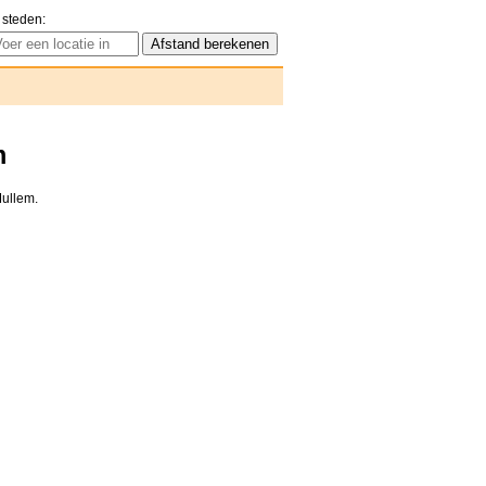
 steden:
m
Mullem.