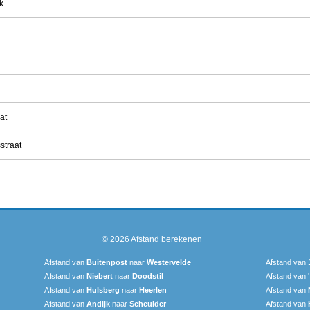
k
at
straat
© 2026
Afstand berekenen
Afstand van
Buitenpost
naar
Westervelde
Afstand van
Afstand van
Niebert
naar
Doodstil
Afstand van
Afstand van
Hulsberg
naar
Heerlen
Afstand van
Afstand van
Andijk
naar
Scheulder
Afstand van