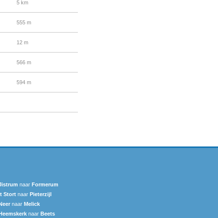
5 km
555 m
12 m
566 m
594 m
Jistrum
naar
Formerum
't Stort
naar
Pieterzijl
Neer
naar
Melick
Heemskerk
naar
Beets