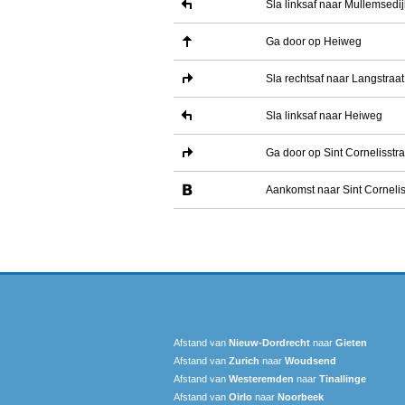
Sla linksaf naar Mullemsedij
Ga door op Heiweg
Sla rechtsaf naar Langstraat
Sla linksaf naar Heiweg
Ga door op Sint Cornelisstra
Aankomst naar Sint Cornelis
Afstand van
Nieuw-Dordrecht
naar
Gieten
Afstand van
Zurich
naar
Woudsend
Afstand van
Westeremden
naar
Tinallinge
Afstand van
Oirlo
naar
Noorbeek