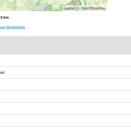
Leaflet
|
© OpenStreetMap
10 km
naar Westerbeek
aat