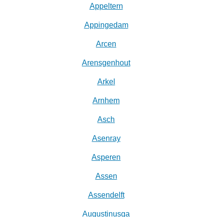
Appeltern
Appingedam
Arcen
Arensgenhout
Arkel
Arnhem
Asch
Asenray
Asperen
Assen
Assendelft
Augustinusga