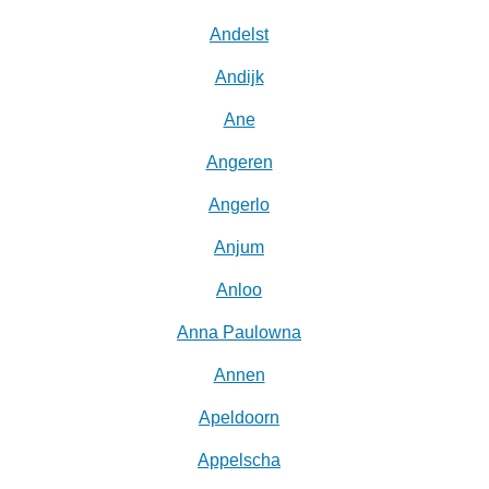
Andelst
Andijk
Ane
Angeren
Angerlo
Anjum
Anloo
Anna Paulowna
Annen
Apeldoorn
Appelscha