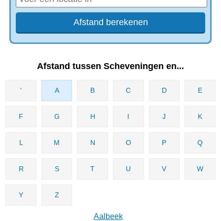
Afstand tussen Scheveningen‎ en...
'
A
B
C
D
E
F
G
H
I
J
K
L
M
N
O
P
Q
R
S
T
U
V
W
Y
Z
Aalbeek