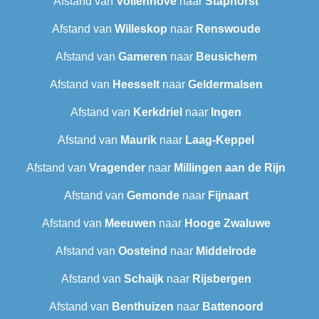
Afstand van
Vollenhove
naar
Staphorst
Afstand van
Willeskop
naar
Renswoude
Afstand van
Gameren
naar
Beusichem
Afstand van
Heesselt
naar
Geldermalsen
Afstand van
Kerkdriel
naar
Ingen
Afstand van
Maurik
naar
Laag-Keppel
Afstand van
Vragender
naar
Millingen aan de Rijn
Afstand van
Gemonde
naar
Fijnaart
Afstand van
Meeuwen
naar
Hooge Zwaluwe
Afstand van
Oosteind
naar
Middelrode
Afstand van
Schaijk
naar
Rijsbergen
Afstand van
Benthuizen
naar
Battenoord