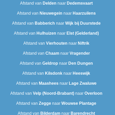
Afstand van
Delden
naar
Dedemsvaart
Afstand van
Nieuwegein
naar
Haarzuilens
Afstand van
Babberich
naar
Wijk bij Duurstede
Afstand van
Hulhuizen
naar
Elst (Gelderland)
Afstand van
Vierhouten
naar
Niftrik
Afstand van
Chaam
naar
Vragender
Afstand van
Geldrop
naar
Den Dungen
Afstand van
Kilsdonk
naar
Heeswijk
Afstand van
Maashees
naar
Lage Zwaluwe
Afstand van
Velp (Noord-Brabant)
naar
Overloon
Afstand van
Zegge
naar
Wouwse Plantage
Afstand van
Bilderdam
naar
Barendrecht‎