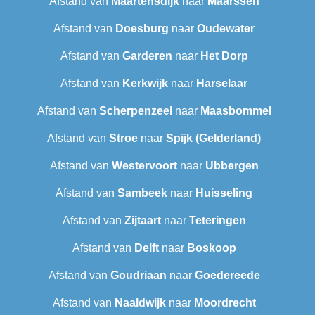
Afstand van
Maartensdijk
naar
Maarssen
Afstand van
Doesburg
naar
Oudewater
Afstand van
Garderen
naar
Het Dorp
Afstand van
Kerkwijk
naar
Harselaar
Afstand van
Scherpenzeel
naar
Maasbommel
Afstand van
Stroe
naar
Spijk (Gelderland)
Afstand van
Westervoort
naar
Ubbergen
Afstand van
Sambeek
naar
Huisseling
Afstand van
Zijtaart
naar
Teteringen
Afstand van
Delft
naar
Boskoop
Afstand van
Goudriaan
naar
Goedereede
Afstand van
Naaldwijk
naar
Moordrecht