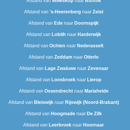
Afstand van
Willeskop
naar
Bunnik
Afstand van
's-Heerenberg
naar
Zeist
Afstand van
Ede
naar
Doornspijk
Afstand van
Lobith
naar
Harderwijk
Afstand van
Ochten
naar
Nederasselt
Afstand van
Zeddam
naar
Otterlo
Afstand van
Lage Zwaluwe
naar
Zevenaar
Afstand van
Loosbroek
naar
Lierop
Afstand van
Ossendrecht
naar
Mariaheide
Afstand van
Bleiswijk
naar
Rijswijk (Noord-Brabant)
Afstand van
Hoogmade
naar
De Zilk
Afstand van
Leerbroek
naar
Hoornaar