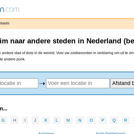
nheim
m naar andere steden in Nederland (b
andere stad of dorp in de wereld. Voer uw zoekwoorden in verklaring om uit te vi
 de andere punk.
⇢
...
G
H
I
J
K
L
M
N
O
P
Q
R
Aalsmeer
Aalst (Gelderland)