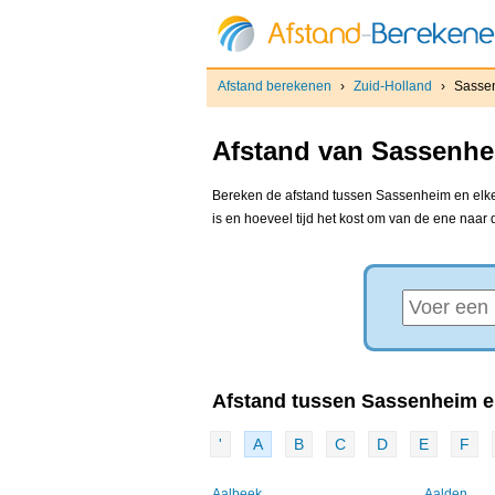
Afstand berekenen
›
Zuid-Holland
›
Sasse
Afstand van Sassenhei
Bereken de afstand tussen Sassenheim en elke 
is en hoeveel tijd het kost om van de ene naar
Afstand tussen Sassenheim en
'
A
B
C
D
E
F
Aalbeek
Aalden