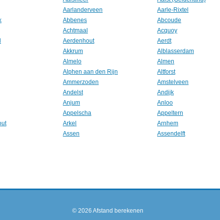
Aarlanderveen
Aarle-Rixtel
k
Abbenes
Abcoude
Achtmaal
Acquoy
l
Aerdenhout
Aerdt
Akkrum
Alblasserdam
Almelo
Almen
Alphen aan den Rijn
Altforst
Ammerzoden
Amstelveen
Andelst
Andijk
Anjum
Anloo
Appelscha
Appeltern
out
Arkel
Arnhem
Assen
Assendelft
© 2026
Afstand berekenen