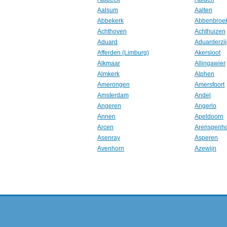
Aalsum
Aalten
Abbekerk
Abbenbroe
Achthoven
Achthuizen
Aduard
Aduarderzij
Afferden (Limburg)
Akersloot
Alkmaar
Allingawier
Almkerk
Alphen
Amerongen
Amersfoort
Amsterdam
Andel
Angeren
Angerlo
Annen
Apeldoorn
Arcen
Arensgenh
Asenray
Asperen
Avenhorn
Azewijn