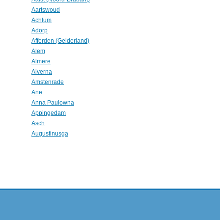
Aartswoud
Achlum
Adorp
Afferden (Gelderland)
Alem
Almere
Alverna
Amstenrade
Ane
Anna Paulowna
Appingedam
Asch
Augustinusga