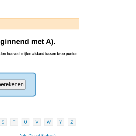
eginnend met A).
nden hoeveel mijlen afstand tussen twee punten
S
T
U
V
W
Y
Z
Aalst (Noord-Brabant)