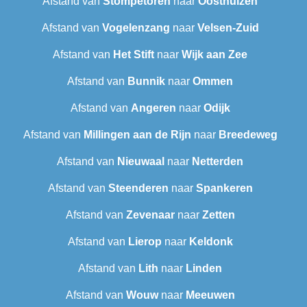
Afstand van
Stompetoren
naar
Oosthuizen
Afstand van
Vogelenzang
naar
Velsen-Zuid
Afstand van
Het Stift
naar
Wijk aan Zee
Afstand van
Bunnik
naar
Ommen
Afstand van
Angeren
naar
Odijk
Afstand van
Millingen aan de Rijn
naar
Breedeweg
Afstand van
Nieuwaal
naar
Netterden
Afstand van
Steenderen
naar
Spankeren
Afstand van
Zevenaar
naar
Zetten
Afstand van
Lierop
naar
Keldonk
Afstand van
Lith
naar
Linden
Afstand van
Wouw
naar
Meeuwen