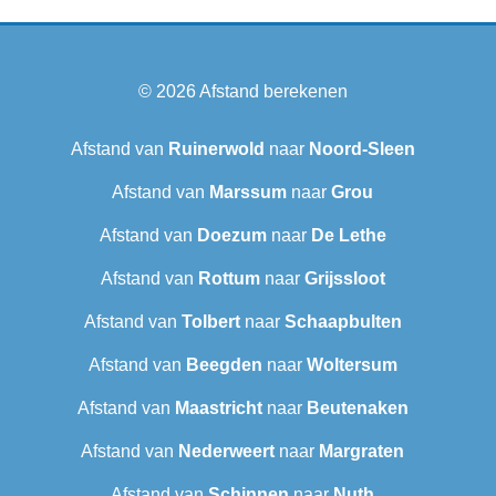
© 2026
Afstand berekenen
Afstand van
Ruinerwold
naar
Noord-Sleen
Afstand van
Marssum
naar
Grou
Afstand van
Doezum
naar
De Lethe
Afstand van
Rottum
naar
Grijssloot
Afstand van
Tolbert
naar
Schaapbulten
Afstand van
Beegden
naar
Woltersum
Afstand van
Maastricht
naar
Beutenaken
Afstand van
Nederweert
naar
Margraten
Afstand van
Schinnen
naar
Nuth