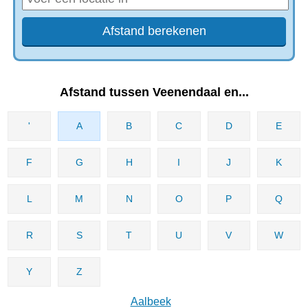
Afstand tussen Veenendaal en...
'
A
B
C
D
E
F
G
H
I
J
K
L
M
N
O
P
Q
R
S
T
U
V
W
Y
Z
Aalbeek