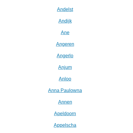
Andelst
Andijk
Ane
Angeren
Angerlo
Anjum
Anloo
Anna Paulowna
Annen
Apeldoorn
Appelscha