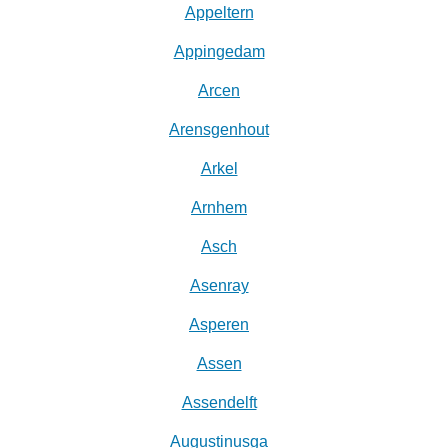
Appeltern
Appingedam
Arcen
Arensgenhout
Arkel
Arnhem
Asch
Asenray
Asperen
Assen
Assendelft
Augustinusga