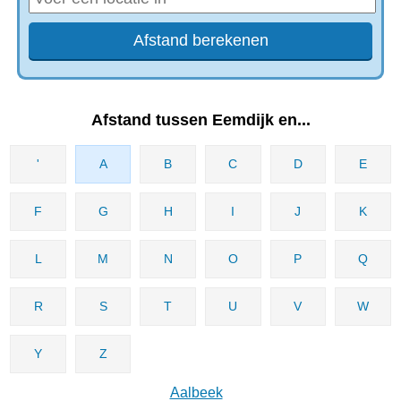
Afstand tussen Eemdijk en...
'
A
B
C
D
E
F
G
H
I
J
K
L
M
N
O
P
Q
R
S
T
U
V
W
Y
Z
Aalbeek