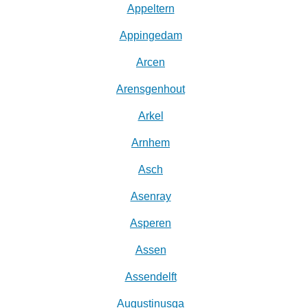
Appeltern
Appingedam
Arcen
Arensgenhout
Arkel
Arnhem
Asch
Asenray
Asperen
Assen
Assendelft
Augustinusga