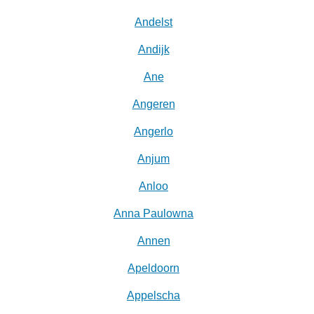
Andelst
Andijk
Ane
Angeren
Angerlo
Anjum
Anloo
Anna Paulowna
Annen
Apeldoorn
Appelscha