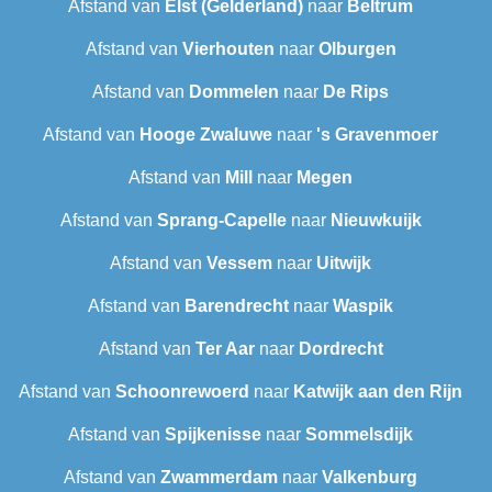
Afstand van
Elst (Gelderland)
naar
Beltrum
Afstand van
Vierhouten
naar
Olburgen
Afstand van
Dommelen
naar
De Rips
Afstand van
Hooge Zwaluwe
naar
's Gravenmoer
Afstand van
Mill
naar
Megen
Afstand van
Sprang-Capelle
naar
Nieuwkuijk
Afstand van
Vessem
naar
Uitwijk
Afstand van
Barendrecht‎
naar
Waspik
Afstand van
Ter Aar
naar
Dordrecht
Afstand van
Schoonrewoerd
naar
Katwijk aan den Rijn
Afstand van
Spijkenisse
naar
Sommelsdijk
Afstand van
Zwammerdam
naar
Valkenburg