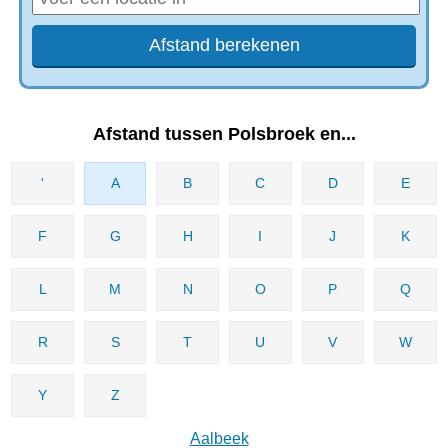
Afstand tussen Polsbroek en...
'
A
B
C
D
E
F
G
H
I
J
K
L
M
N
O
P
Q
R
S
T
U
V
W
Y
Z
Aalbeek