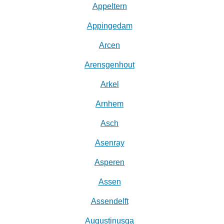
Appeltern
Appingedam
Arcen
Arensgenhout
Arkel
Arnhem
Asch
Asenray
Asperen
Assen
Assendelft
Augustinusga