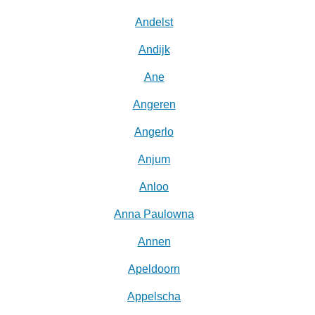
Andelst
Andijk
Ane
Angeren
Angerlo
Anjum
Anloo
Anna Paulowna
Annen
Apeldoorn
Appelscha