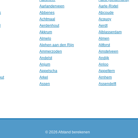
Aarlanderveen
Aarle-Rixtel
k
Abbenes
Abcoude
Achtmaal
Acquoy
l
Aerdenhout
Aerdt
Akkrum
Alblasserdam
Almelo
Almen
Alphen aan den Rijn
Altforst
Ammerzoden
Amstelveen
Andelst
Andijk
Anjum
Anloo
Appelscha
Appeltern
out
Arkel
Arnhem
Assen
Assendelft
© 2026
Afstand berekenen