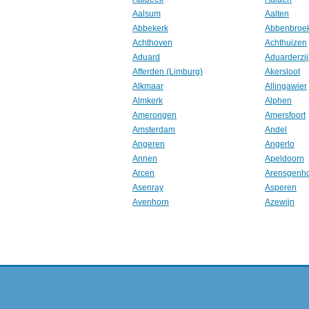
Aalsum
Aalten
Abbekerk
Abbenbroe
Achthoven
Achthuizen
Aduard
Aduarderzij
Afferden (Limburg)
Akersloot
Alkmaar
Allingawier
Almkerk
Alphen
Amerongen
Amersfoort
Amsterdam
Andel
Angeren
Angerlo
Annen
Apeldoorn
Arcen
Arensgenh
Asenray
Asperen
Avenhorn
Azewijn