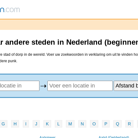
r andere steden in Nederland (beginne
 stad of dorp in de wereld. Voer uw zoekwoorden in verklaring om uit te vinden ho
ndere punk.
⇢
G
H
I
J
K
L
M
N
O
P
Q
R
Aalsmeer
Aalst (Gelderland)