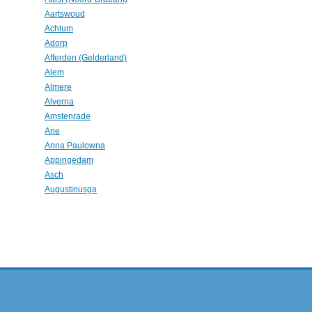
Aartswoud
Achlum
Adorp
Afferden (Gelderland)
Alem
Almere
Alverna
Amstenrade
Ane
Anna Paulowna
Appingedam
Asch
Augustinusga