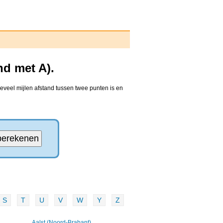
nd met A).
eveel mijlen afstand tussen twee punten is en
S
T
U
V
W
Y
Z
Aalst (Noord-Brabant)