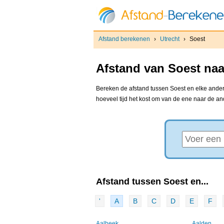
Afstand berekenen
›
Utrecht
›
Soest
Afstand van Soest naa
Bereken de afstand tussen Soest en elke andere
hoeveel tijd het kost om van de ene naar de a
Afstand tussen Soest en...
'
A
B
C
D
E
F
Aalbeek
Aalden