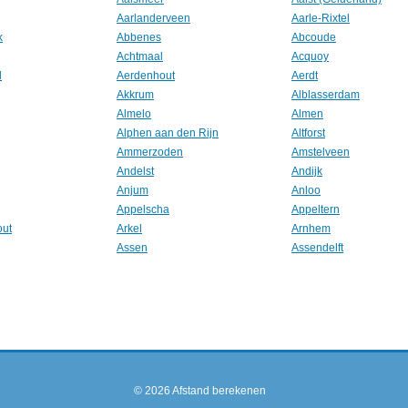
Aarlanderveen
Aarle-Rixtel
k
Abbenes
Abcoude
Achtmaal
Acquoy
l
Aerdenhout
Aerdt
Akkrum
Alblasserdam
Almelo
Almen
Alphen aan den Rijn
Altforst
Ammerzoden
Amstelveen
Andelst
Andijk
Anjum
Anloo
Appelscha
Appeltern
out
Arkel
Arnhem
Assen
Assendelft
© 2026
Afstand berekenen