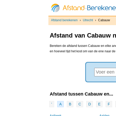
Afstand berekenen
›
Utrecht
›
Cabauw
Afstand van Cabauw na
Bereken de afstand tussen Cabauw en elke ande
en hoeveel tijd het kost om van de ene naar d
Afstand tussen Cabauw en...
'
A
B
C
D
E
F
Aalbeek
Aalden