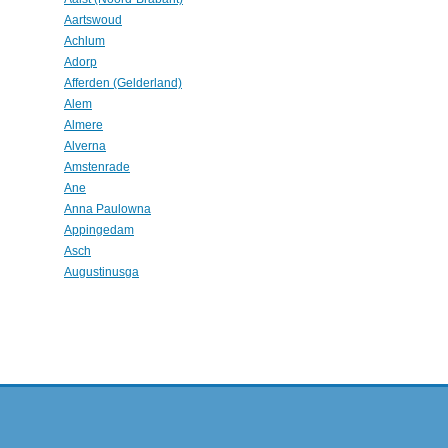
Aartswoud
Achlum
Adorp
Afferden (Gelderland)
Alem
Almere
Alverna
Amstenrade
Ane
Anna Paulowna
Appingedam
Asch
Augustinusga