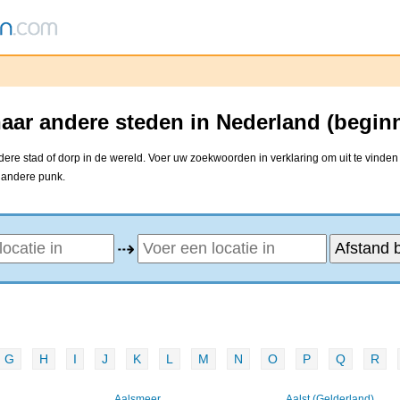
ar andere steden in Nederland (begin
re stad of dorp in de wereld. Voer uw zoekwoorden in verklaring om uit te vinden 
e andere punk.
⇢
G
H
I
J
K
L
M
N
O
P
Q
R
Aalsmeer
Aalst (Gelderland)