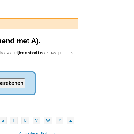
nend met A).
hoeveel mijlen afstand tussen twee punten is
S
T
U
V
W
Y
Z
Aalst (Noord-Brabant)