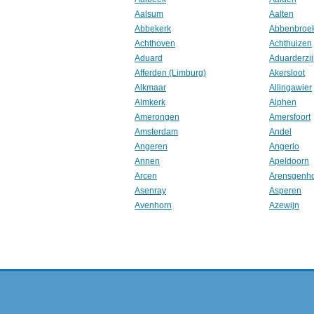
Aalsum
Aalten
Abbekerk
Abbenbroe
Achthoven
Achthuizen
Aduard
Aduarderzij
Afferden (Limburg)
Akersloot
Alkmaar
Allingawier
Almkerk
Alphen
Amerongen
Amersfoort
Amsterdam
Andel
Angeren
Angerlo
Annen
Apeldoorn
Arcen
Arensgenh
Asenray
Asperen
Avenhorn
Azewijn