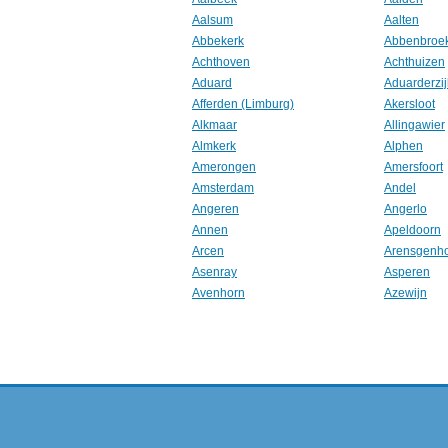
Aalsum
Aalten
Abbekerk
Abbenbroe
Achthoven
Achthuizen
Aduard
Aduarderzij
Afferden (Limburg)
Akersloot
Alkmaar
Allingawier
Almkerk
Alphen
Amerongen
Amersfoort
Amsterdam
Andel
Angeren
Angerlo
Annen
Apeldoorn
Arcen
Arensgenh
Asenray
Asperen
Avenhorn
Azewijn