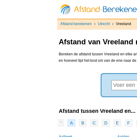
Afstand berekenen
›
Utrecht
›
Vreeland
Afstand van Vreeland 
Bereken de afstand tussen Vreeland en elke and
en hoeveel tijd het kost om van de ene naar d
Afstand tussen Vreeland en...
'
A
B
C
D
E
F
Aalbeek
Aalden