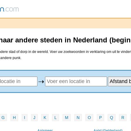
naar andere steden in Nederland (begi
ere stad of dorp in de wereld. Voer uw zoekwoorden in verklaring om uit te vinden
e andere punk.
⇢
G
H
I
J
K
L
M
N
O
P
Q
R
Aalsmeer
Aalst (Gelderland)