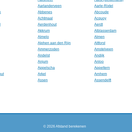
Aarlanderveen
Aarle-Rixtel
k
Abbenes
Abcoude
Achtmaal
Acquoy
l
Aerdenhout
Aerdt
Akkrum
Alblasserdam
Almelo
Almen
Alphen aan den Rijn
Altforst
Ammerzoden
Amstelveen
Andelst
Andijk
Anjum
Anloo
Appelscha
Appeltern
out
Arkel
Arnhem
Assen
Assendelft
© 2026
Afstand berekenen