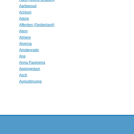
Aartswoud
Achlum
Adorp
Afferden (Gelderland)
Alem
Almere
Alverna
Amstenrade
Ane
Anna Paulowna
Appingedam
Asch
Augustinusga