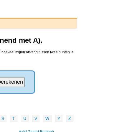
nnend met A).
 hoeveel mijlen afstand tussen twee punten is
S
T
U
V
W
Y
Z
Aalst (Noord-Brabant)