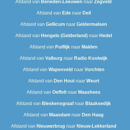
Afstand van
Beneden-Leeuwen
naar
Zegveld
Afstand van
Ede
naar
Deil
Afstand van
Gellicum
naar
Geldermalsen
Afstand van
Hengelo (Gelderland)
naar
Hedel
Afstand van
Puiflijk
naar
Malden
Afstand van
Valburg
naar
Radio Kootwijk
Afstand van
Wapenveld
naar
Vorchten
Afstand van
Den Hout
naar
Weurt
Afstand van
Oeffelt
naar
Maashees
Afstand van
Bleskensgraaf
naar
Blaaksedijk
Afstand van
Maasdam
naar
Den Haag
Afstand van
Nieuwerbrug
naar
Nieuw-Lekkerland