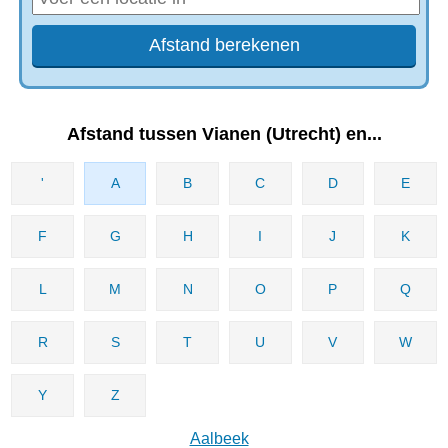
Afstand tussen Vianen (Utrecht) en...
'
A
B
C
D
E
F
G
H
I
J
K
L
M
N
O
P
Q
R
S
T
U
V
W
Y
Z
Aalbeek