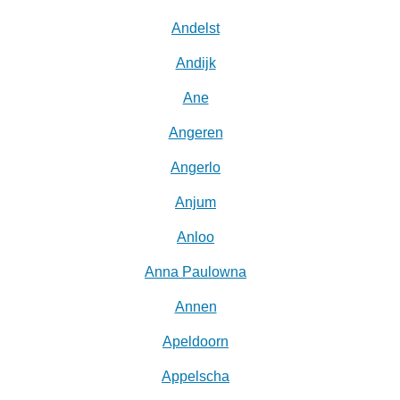
Andelst
Andijk
Ane
Angeren
Angerlo
Anjum
Anloo
Anna Paulowna
Annen
Apeldoorn
Appelscha