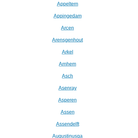
Appeltern
Appingedam
Arcen
Arensgenhout
Arkel
Arnhem
Asch
Asenray
Asperen
Assen
Assendelft
Augustinusga