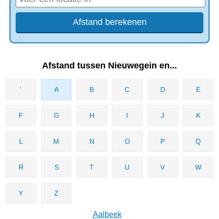
Afstand tussen Nieuwegein en...
'
A
B
C
D
E
F
G
H
I
J
K
L
M
N
O
P
Q
R
S
T
U
V
W
Y
Z
Aalbeek