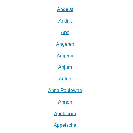
Andelst
Andijk
Ane
Angeren
Angerlo
Anjum
Anloo
Anna Paulowna
Annen
Apeldoorn
Appelscha