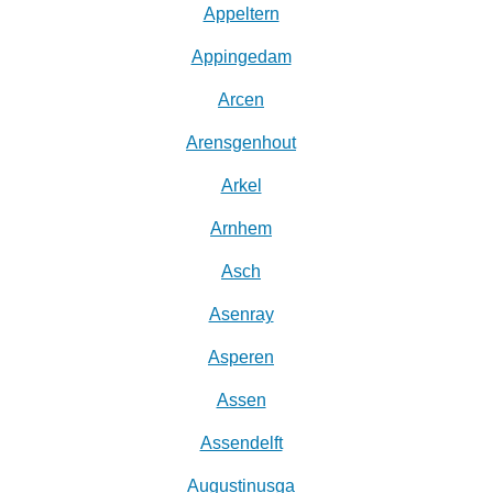
Appeltern
Appingedam
Arcen
Arensgenhout
Arkel
Arnhem
Asch
Asenray
Asperen
Assen
Assendelft
Augustinusga