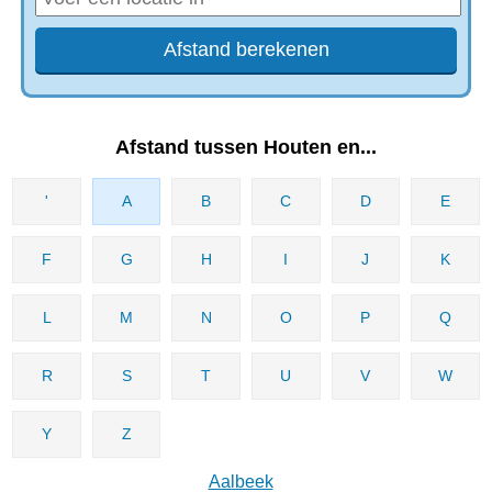
Afstand tussen Houten en...
'
A
B
C
D
E
F
G
H
I
J
K
L
M
N
O
P
Q
R
S
T
U
V
W
Y
Z
Aalbeek