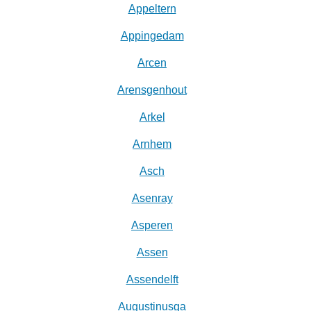
Appeltern
Appingedam
Arcen
Arensgenhout
Arkel
Arnhem
Asch
Asenray
Asperen
Assen
Assendelft
Augustinusga