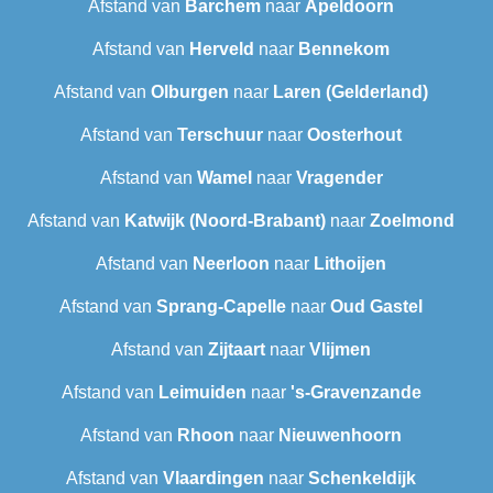
Afstand van
Barchem
naar
Apeldoorn
Afstand van
Herveld
naar
Bennekom
Afstand van
Olburgen
naar
Laren (Gelderland)
Afstand van
Terschuur
naar
Oosterhout
Afstand van
Wamel
naar
Vragender
Afstand van
Katwijk (Noord-Brabant)
naar
Zoelmond
Afstand van
Neerloon
naar
Lithoijen
Afstand van
Sprang-Capelle
naar
Oud Gastel
Afstand van
Zijtaart
naar
Vlijmen
Afstand van
Leimuiden
naar
's-Gravenzande
Afstand van
Rhoon
naar
Nieuwenhoorn
Afstand van
Vlaardingen
naar
Schenkeldijk