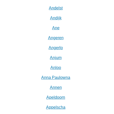
Andelst
Andijk
Ane
Angeren
Angerlo
Anjum
Anloo
Anna Paulowna
Annen
Apeldoorn
Appelscha