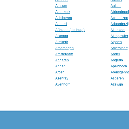
Aalsum
Aalten
Abbekerk
Abbenbroe
Achthoven
Achthuizen
Aduard
Aduarderzij
Afferden (Limburg)
Akersloot
Alkmaar
Allingawier
Almkerk
Alphen
Amerongen
Amersfoort
Amsterdam
Andel
Angeren
Angerlo
Annen
Apeldoorn
Arcen
Arensgenh
Asenray
Asperen
Avenhorn
Azewijn