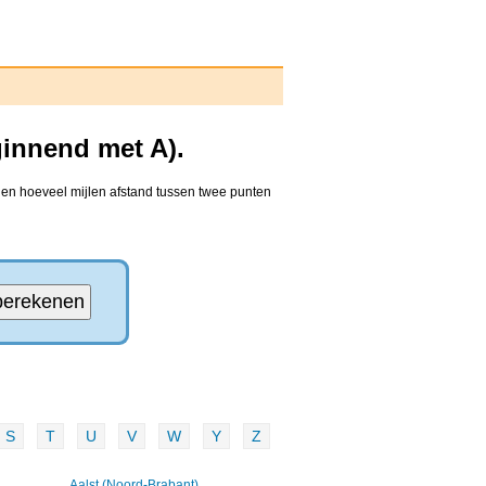
ginnend met A).
den hoeveel mijlen afstand tussen twee punten
S
T
U
V
W
Y
Z
Aalst (Noord-Brabant)