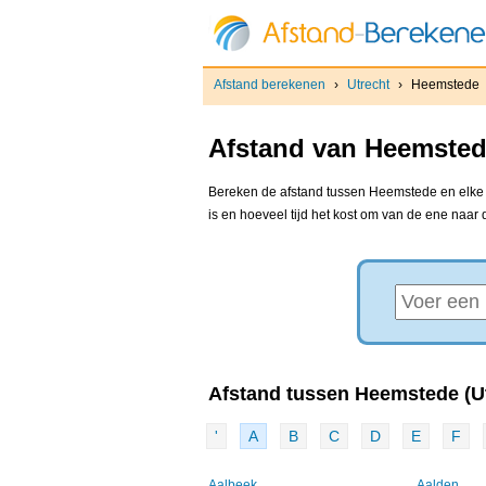
Afstand berekenen
›
Utrecht
›
Heemstede
Afstand van Heemstede
Bereken de afstand tussen Heemstede en elke a
is en hoeveel tijd het kost om van de ene naar
Afstand tussen Heemstede (Utr
'
A
B
C
D
E
F
Aalbeek
Aalden