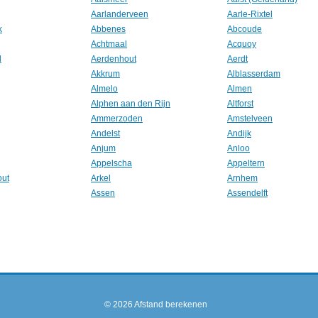
Aarlanderveen
Aarle-Rixtel
k
Abbenes
Abcoude
Achtmaal
Acquoy
l
Aerdenhout
Aerdt
Akkrum
Alblasserdam
Almelo
Almen
Alphen aan den Rijn
Altforst
Ammerzoden
Amstelveen
Andelst
Andijk
Anjum
Anloo
Appelscha
Appeltern
out
Arkel
Arnhem
Assen
Assendelft
© 2026
Afstand berekenen