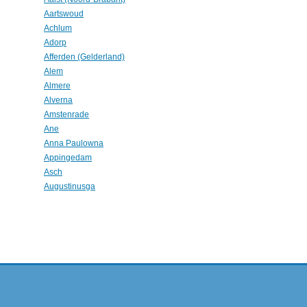
Aartswoud
Achlum
Adorp
Afferden (Gelderland)
Alem
Almere
Alverna
Amstenrade
Ane
Anna Paulowna
Appingedam
Asch
Augustinusga