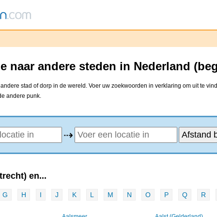
 naar andere steden in Nederland (be
ndere stad of dorp in de wereld. Voer uw zoekwoorden in verklaring om uit te vin
 de andere punk.
⇢
echt) en...
G
H
I
J
K
L
M
N
O
P
Q
R
Aalsmeer
Aalst (Gelderland)