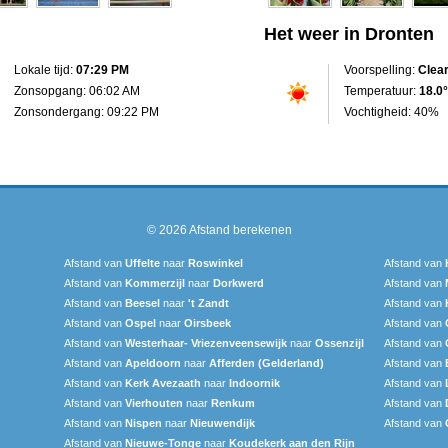
Het weer in Dronten
Lokale tijd:
07:29 PM
Voorspelling:
Clea
Zonsopgang: 06:02 AM
Temperatuur:
18.0°
Zonsondergang: 09:22 PM
Vochtigheid: 40%
© 2026
Afstand berekenen
Afstand van
Uffelte
naar
Roswinkel
Afstand van
Afstand van
Kommerzijl
naar
Dorkwerd
Afstand van
Afstand van
Beesel
naar
't Zandt
Afstand van
Afstand van
Ospel
naar
Oirsbeek
Afstand van
Afstand van
Westerhaar- Vriezenveensewijk
naar
Ossenzijl
Afstand van
Afstand van
Apeldoorn
naar
Afferden (Gelderland)
Afstand van
Afstand van
Kerk Avezaath
naar
Indoornik
Afstand van
Afstand van
Vierhouten
naar
Renkum
Afstand van
Afstand van
Nispen
naar
Nieuwendijk
Afstand van
Afstand van
Nieuwe-Tonge
naar
Koudekerk aan den Rijn