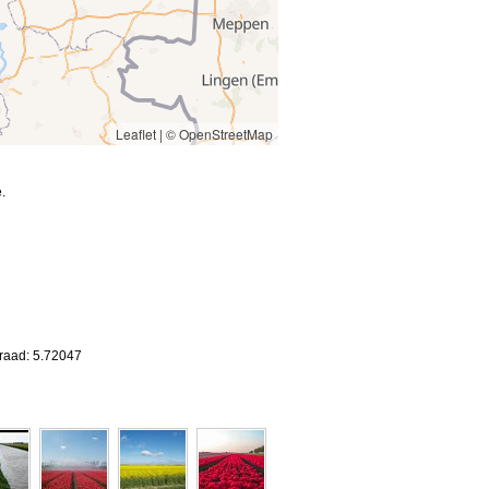
Leaflet
|
© OpenStreetMap
.
graad: 5.72047