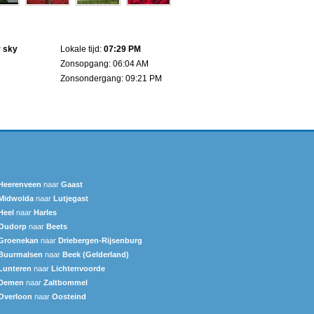
r sky
Lokale tijd:
07:29 PM
Zonsopgang: 06:04 AM
Zonsondergang: 09:21 PM
Heerenveen
naar
Gaast
Midwolda
naar
Lutjegast
Heel
naar
Harles
Oudorp
naar
Beets
Groenekan
naar
Driebergen-Rijsenburg
Buurmalsen
naar
Beek (Gelderland)
Lunteren
naar
Lichtenvoorde
Demen
naar
Zaltbommel
Overloon
naar
Oosteind