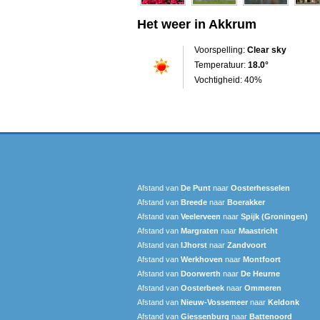
Het weer in Akkrum
Voorspelling:
Clear sky
Temperatuur:
18.0°
Vochtigheid: 40%
Afstand van
De Punt
naar
Oosterhesselen
Afstand van
Breede
naar
Boerakker
Afstand van
Veelerveen
naar
Spijk (Groningen)
Afstand van
Margraten
naar
Maastricht
Afstand van
IJhorst
naar
Zandvoort
Afstand van
Werkhoven
naar
Montfoort
Afstand van
Doorwerth
naar
De Heurne
Afstand van
Oosterbeek
naar
Ommeren
Afstand van
Nieuw-Vossemeer
naar
Keldonk
Afstand van
Giessenburg
naar
Battenoord